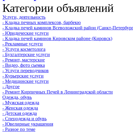
Категории объявлений
Услуги, деятельность
- Кладка печных комплексов, барбекю
- Кладка печей каминов Всеволожский район (Санкт-Петербург
- Юридические услуги
- Кладка печей каминов Кировском районе (Кировск)
- Рекламные услуги
- Услуги косметолога
- Бухгалтерские услуги
- Ремонт, мастерские
- Видео, фото сьемка
- Услуги переводчиков
- Курьерские услуги
- Медицинские услуги
- Другое
- Ремонт Кирпичных Печей в Ленинградской области
Одежда, обувь
- Мужская одежда
- Женская одежда
- Детская одежда
- Спецодежда и обувь
- Ювелирные украшения
- Разное по теме