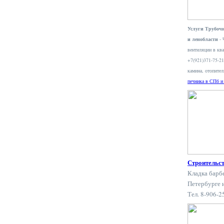
Услуги Трубочи
и ленобласти
- 
вентиляции в ква
+7(921)371-75-2
камина, отопите
печника в СПб и
Строительс
Кладка барб
Петербурге 
Тел. 8-906-