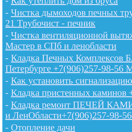
-
Как утеплить дом из бруса
-
Чистка дымоходов печных тру
21 Трубочист - печник
-
Чистка вентиляционной вытяж
Мастер в СПб и ленобласти
-
Кладка Печных Комплексов 
Петербурге +7(906)257-98-56 
-
Как установить сигнализацию
-
Кладка пристенных каминов 
-
Кладка ремонт ПЕЧЕЙ КАМИН
и ЛенОбласти+7(906)257-98-56
-
Отопление дачи