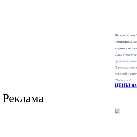
Построим дом 
комплексом ба
кирпичных печ
Санкт-Петербурге
принимаем заказ
Перекладка отопи
лежанкой и плит
"Сибирячка".
ЦЕНЫ на 
Реклама