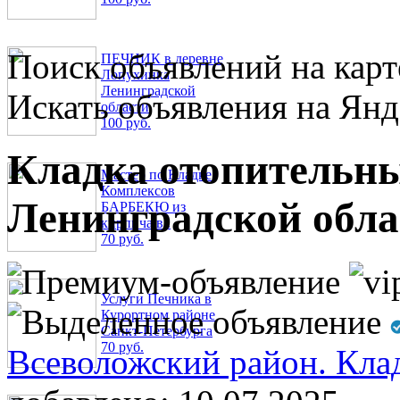
Поиск объявлений на карт
ПЕЧНИК в деревне
Лопухинка
Ленинградской
Искать объявления на Янд
области
100 руб.
Кладка отопительны
Мастер по Кладке
Комплексов
Ленинградской обла
БАРБЕКЮ из
кирпича в..
70 руб.
Услуги Печника в
Курортном районе
Санкт-Петербурга
70 руб.
Всеволожский район. Кла