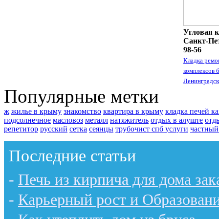
Угловая к
Санкт-Пет
98-56
Кладка ремо
комплексов 
Ленинградск
Популярные метки
ж
жилье в крыму
знакомство
квартира в крыму
кладка печей к
подсолнечное
масловоз
металл
натяжитель
отдых в алуште
отд
репетитор
русский
сетка
сеянцы
трубочист спб услуги
частный
Последние статьи
-
Печь из кирпича для дома зак
-
Карьерный рост и Образован