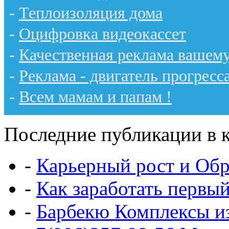
-
Теплоизоляция дома
-
Оцифровка видеокассет
-
Качественная реклама вашему
-
Реклама - двигатель прогресс
-
Всем мамам и папам !
Последние публикации в к
-
Карьерный рост и Обр
-
Как заработать первы
-
Барбекю Комплексы и