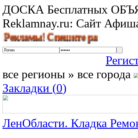
ДОСКА Бесплатных ОБ
Reklamnay.ru: Сайт Афи
мы! Спешите разместить объявле
Регис
все регионы » все города
Закладки (
0
)
ЛенОбласти. Кладка Ремон