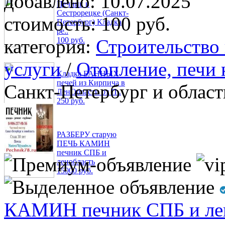
добавлено:
10.07.2025
Печник в
Сестрорецке (Санкт-
стоимость:
100 руб.
Петербург) Кладка
ре..
категория:
Строительство
100 руб.
услуги
/
Отопление, печи
Кладка БАННЫХ
печей из Кирпича в
Санкт-Петербург и област
ЛенОбласти от П..
250 руб.
РАЗБЕРУ старую
ПЕЧЬ КАМИН
печник СПБ и
ленобласть
15000 руб.
КАМИН печник СПБ и ле