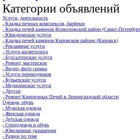
Категории объявлений
Услуги, деятельность
- Кладка печных комплексов, барбекю
- Кладка печей каминов Всеволожский район (Санкт-Петербург
- Юридические услуги
- Кладка печей каминов Кировском районе (Кировск)
- Рекламные услуги
- Услуги косметолога
- Бухгалтерские услуги
- Ремонт, мастерские
- Видео, фото сьемка
- Услуги переводчиков
- Курьерские услуги
- Медицинские услуги
- Другое
- Ремонт Кирпичных Печей в Ленинградской области
Одежда, обувь
- Мужская одежда
- Женская одежда
- Детская одежда
- Спецодежда и обувь
- Ювелирные украшения
- Разное по теме