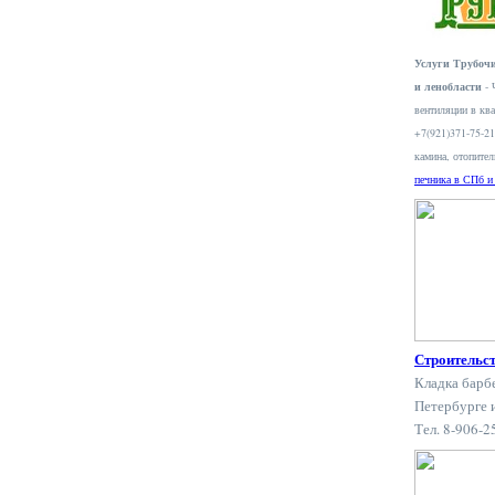
Услуги Трубочи
и ленобласти
- 
вентиляции в ква
+7(921)371-75-2
камина, отопите
печника в СПб и
Строительс
Кладка барб
Петербурге 
Тел. 8-906-