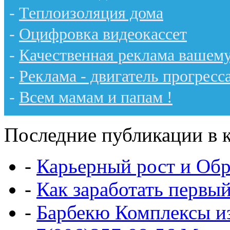
-
Теплоизоляция дома
-
Оцифровка видеокассет
-
Качественная реклама вашему
-
Реклама - двигатель прогресс
-
Всем мамам и папам !
Последние публикации в к
-
Карьерный рост и Обр
-
Как заработать первы
-
Барбекю Комплексы и