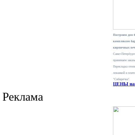
Построим дом 
комплексом ба
кирпичных печ
Санкт-Петербурге
принимаем заказ
Перекладка отопи
лежанкой и плит
"Сибирячка".
ЦЕНЫ на 
Реклама