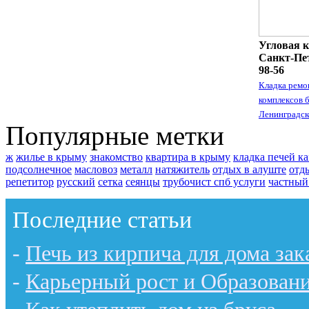
Угловая к
Санкт-Пет
98-56
Кладка ремо
комплексов 
Ленинградск
Популярные метки
ж
жилье в крыму
знакомство
квартира в крыму
кладка печей к
подсолнечное
масловоз
металл
натяжитель
отдых в алуште
отд
репетитор
русский
сетка
сеянцы
трубочист спб услуги
частный
Последние статьи
-
Печь из кирпича для дома зак
-
Карьерный рост и Образован