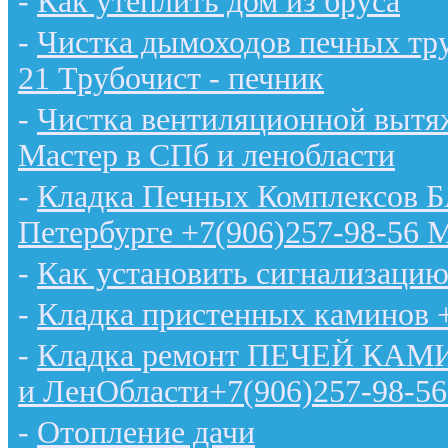
-
Как утеплить дом из бруса
-
Чистка дымоходов печных тру
21 Трубочист - печник
-
Чистка вентиляционной вытяж
Мастер в СПб и ленобласти
-
Кладка Печных Комплексов 
Петербурге +7(906)257-98-56 
-
Как установить сигнализацию
-
Кладка пристенных каминов 
-
Кладка ремонт ПЕЧЕЙ КАМИН
и ЛенОбласти+7(906)257-98-56
-
Отопление дачи