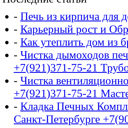
-
Печь из кирпича для д
-
Карьерный рост и Обр
-
Как утеплить дом из б
-
Чистка дымоходов печ
+7(921)371-75-21 Трубо
-
Чистка вентиляционно
+7(921)371-75-21 Маст
-
Кладка Печных Компл
Санкт-Петербурге +7(9