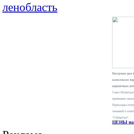
ленобласть
Построим дом 
комплексом ба
кирпичных печ
Санкт-Петербурге
принимаем заказ
Перекладка отопи
лежанкой и плит
"Сибирячка".
ЦЕНЫ на 