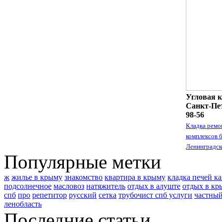
Угловая к
Санкт-Пет
98-56
Кладка ремо
комплексов 
Ленинградск
Популярные метки
ж
жилье в крыму
знакомство
квартира в крыму
кладка печей к
подсолнечное
масловоз
натяжитель
отдых в алуште
отдых в кр
спб
про
репетитор
русский
сетка
трубочист спб услуги
частный
ленобласть
Последние статьи