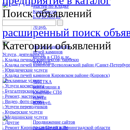
Мастер по Кладке
Поиск объявлений
Комплексов
БАРБЕКЮ из
кирпича в..
70 руб.
расширенный поиск объя
Категории объявлений
Чистка дымоходов
печей каминов
Услуги, деятельность
котлов в СПб и ле..
- Кладка печных комплексов, барбекю
6000 руб.
- Кладка печей каминов Всеволожский район (Санкт-Петербург
- Юридические услуги
- Кладка печей каминов Кировском районе (Кировск)
- Рекламные услуги
ЧИСТКА
- Услуги косметолога
вентиляции в
- Бухгалтерские услуги
Квартире СПб
- Ремонт, мастерские
услуги
- Видео, фото сьемка
8000 руб.
- Услуги переводчиков
- Курьерские услуги
- Медицинские услуги
Продвижение сайтов
- Другое
по самым низким
- Ремонт Кирпичных Печей в Ленинградской области