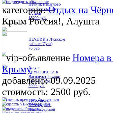
Печник в Мяглово
категория:
Отдых на Чёрн
ленобласть снт
Остров
Крым Россия!, Алушта
15000 руб.
ПЕЧНИК в Лужском
районе (Луга)
70 руб.
Номера в 
Крыму
Услуги
ТРУБОЧИСТА в
Василеостровском
добавлено:
09.09.2025
районе Пете..
5000 руб.
стоимость:
2500 руб.
Трубочисты
Петербурга и
Ленинградской