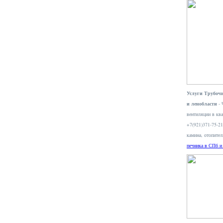
Услуги Трубочи
и ленобласти
- 
вентиляции в ква
+7(921)371-75-2
камина, отопите
печника в СПб и