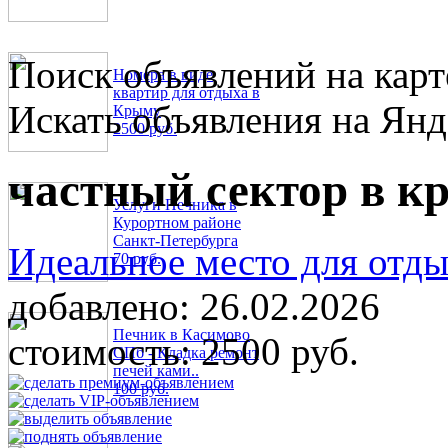
Поиск объявлений на карт
Номера в виде
квартир для отдыха в
Искать объявления на Янд
Крыму
2500 руб.
частный сектор в к
Услуги Печника в
Курортном районе
Санкт-Петербурга
Идеальное место для отд
70 руб.
добавлено:
26.02.2026
Печник в Касимово
стоимость:
2500 руб.
СПб - Кладка ремонт
печей ками..
100 руб.