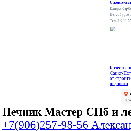
Строительс
Кладка барб
Петербурге 
Тел. 8-906-
Качествен
Санкт-Пет
от строит
недорого
Печник Мастер СПб и л
+7(906)257-98-56 Алекса