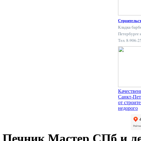
Строительс
Кладка барб
Петербурге 
Тел. 8-906-
Качествен
Санкт-Пет
от строит
недорого
Печник Мастер СПб и л