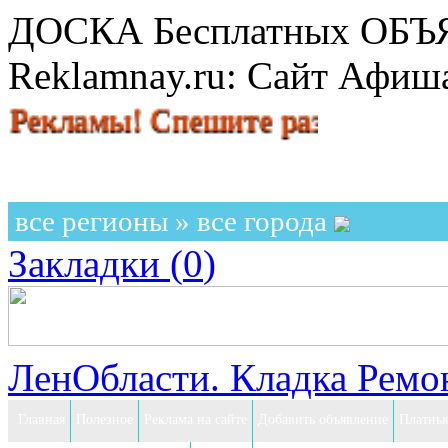
ДОСКА Бесплатных ОБ
Reklamnay.ru: Сайт Афи
мы! Спешите разместить объявле
все регионы » все города
Закладки (
0
)
ЛенОбласти. Кладка Ремон
Главная
Полезное
Реклама на сайте
Добавить объявление
Платные