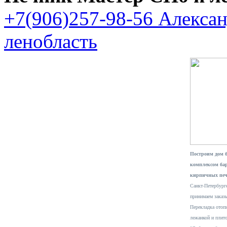
+7(906)257-98-56 Алекса
ленобласть
Построим дом 
комплексом ба
кирпичных печ
Санкт-Петербурге
принимаем заказ
Перекладка отопи
лежанкой и плит