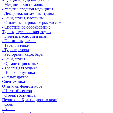
- Медицинская помощь
- Услуги народной медицины
- Лекарства, витамины, травы
- Бани, сауны, бассейны
- Стилисты, парикмахеры, массаж
- Спортивное оборудование
Туризм, путешествия, отдых
- Билеты, паспорта и визы
- Гостиницы, отели
- Туры, путевки
- Туроператоры
- Рестораны, кафе, бары
- Бани, сауны
- Организация отдыха
- Товары для отдыха
- Поиск попутчика
- Отдых другое
Спецтехника
Отдых на Чёрном море
- Частный сектор
- Отели, гостиницы
Печники в Краснодарском крае
- Сочи
- Анапа