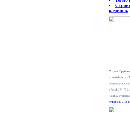
Тепло 
Строит
каминов.
Услуги Трубочи
и ленобласти
- 
вентиляции в ква
+7(921)371-75-2
камина, отопите
печника в СПб и