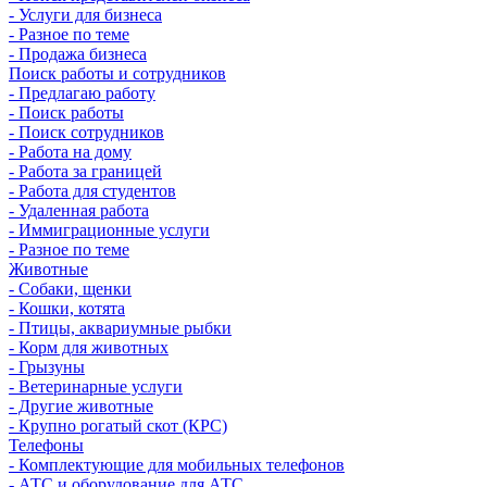
- Услуги для бизнеса
- Разное по теме
- Продажа бизнеса
Поиск работы и сотрудников
- Предлагаю работу
- Поиск работы
- Поиск сотрудников
- Работа на дому
- Работа за границей
- Работа для студентов
- Удаленная работа
- Иммиграционные услуги
- Разное по теме
Животные
- Собаки, щенки
- Кошки, котята
- Птицы, аквариумные рыбки
- Корм для животных
- Грызуны
- Ветеринарные услуги
- Другие животные
- Крупно рогатый скот (КРС)
Телефоны
- Комплектующие для мобильных телефонов
- АТС и оборудование для АТС