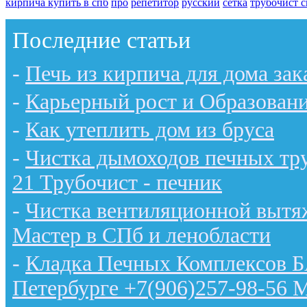
кирпича купить в спб
про
репетитор
русский
сетка
трубочист с
Последние статьи
-
Печь из кирпича для дома зак
-
Карьерный рост и Образован
-
Как утеплить дом из бруса
-
Чистка дымоходов печных тру
21 Трубочист - печник
-
Чистка вентиляционной вытяж
Мастер в СПб и ленобласти
-
Кладка Печных Комплексов 
Петербурге +7(906)257-98-56 