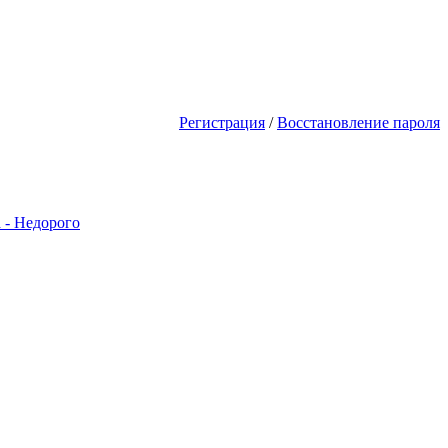
ы будешь первым! Акции Скидки! 
Регистрация
/
Восстановление пароля
 - Недорого