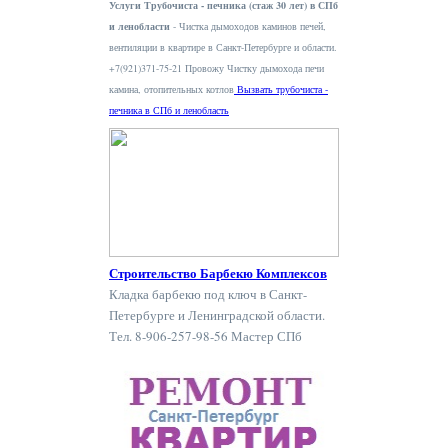
Услуги Трубочиста - печника (стаж 30 лет) в СПб
и ленобласти
- Чистка дымоходов каминов печей,
вентиляции в квартире в Санкт-Петербурге и области.
+7(921)371-75-21 Провожу Чистку дымохода печи
камина, отопительных котлов
Вызвать трубочиста -
печника в СПб и ленобласть
Строительство Барбекю Комплексов
Кладка барбекю под ключ в Санкт-
Петербурге и Ленинградской области.
Тел. 8-906-257-98-56 Мастер СПб