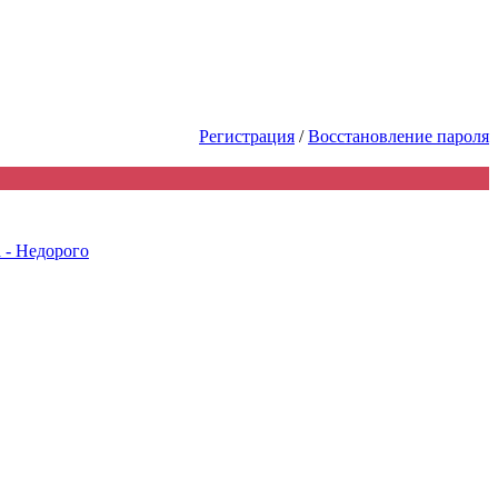
 первым! Акции Скидки! Сделай 
Регистрация
/
Восстановление пароля
 - Недорого