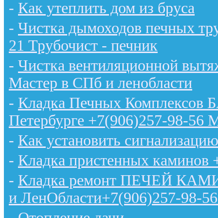
-
Как утеплить дом из бруса
-
Чистка дымоходов печных тру
21 Трубочист - печник
-
Чистка вентиляционной вытяж
Мастер в СПб и ленобласти
-
Кладка Печных Комплексов 
Петербурге +7(906)257-98-56 
-
Как установить сигнализацию
-
Кладка пристенных каминов 
-
Кладка ремонт ПЕЧЕЙ КАМИН
и ЛенОбласти+7(906)257-98-56
-
Отопление дачи