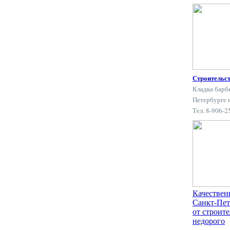
Строительс
Кладка барб
Петербурге 
Тел. 8-906-
Качествен
Санкт-Пет
от строит
недорого