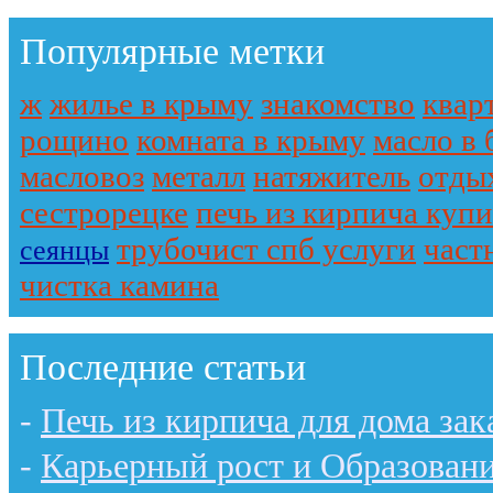
Популярные метки
ж
жилье в крыму
знакомство
квар
рощино
комната в крыму
масло в 
масловоз
металл
натяжитель
отды
сестрорецке
печь из кирпича купи
трубочист спб услуги
част
сеянцы
чистка камина
Последние статьи
-
Печь из кирпича для дома зак
-
Карьерный рост и Образован