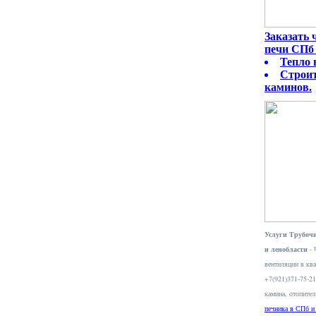
Заказать
печи СПб 
Тепло 
Строит
каминов.
Услуги Трубочи
и ленобласти
- 
вентиляции в ква
+7(921)371-75-2
камина, отопите
печника в СПб и