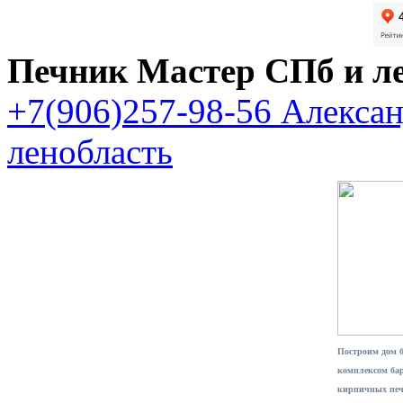
Печник Мастер СПб и л
+7(906)257-98-56 Алекса
ленобласть
Построим дом 
комплексом ба
кирпичных печ