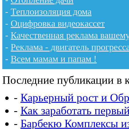
-
Теплоизоляция дома
-
Оцифровка видеокассет
-
Качественная реклама вашему
-
Реклама - двигатель прогресс
-
Всем мамам и папам !
Последние публикации в к
-
Карьерный рост и Обр
-
Как заработать первы
-
Барбекю Комплексы и