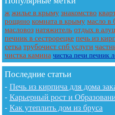
Популярные метки
ж
жилье в крыму
знакомство
квар
рощино
комната в крыму
масло в 
масловоз
натяжитель
отдых в алу
печник в сестрорецке
печь из кир
сетка
трубочист спб услуги
частн
чистка камина
чистка печи печник 
Последние статьи
-
Печь из кирпича для дома зак
-
Карьерный рост и Образован
-
Как утеплить дом из бруса