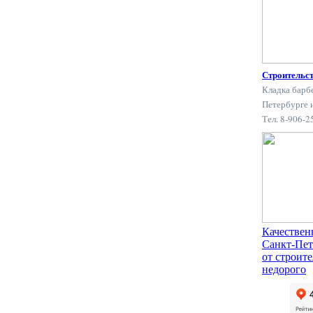
Строительс
Кладка барб
Петербурге 
Тел. 8-906-
Качествен
Санкт-Пет
от строит
недорого