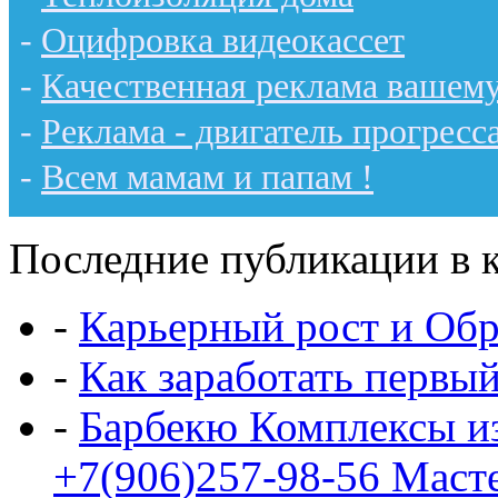
-
Оцифровка видеокассет
-
Качественная реклама вашему
-
Реклама - двигатель прогресс
-
Всем мамам и папам !
Последние публикации в к
-
Карьерный рост и Обр
-
Как заработать первы
-
Барбекю Комплексы и
+7(906)257-98-56 Маст