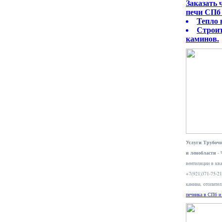
Заказать
печи СПб 
Тепло 
Строит
каминов.
Услуги Трубочи
и ленобласти
- 
вентиляции в ква
+7(921)371-75-2
камина, отопите
печника в СПб и