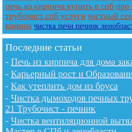
печь из кирпича купить в спб
про
трубочист спб услуги
частный се
камина
чистка печи печник леноблас
Последние статьи
-
Печь из кирпича для дома зак
-
Карьерный рост и Образован
-
Как утеплить дом из бруса
-
Чистка дымоходов печных тру
21 Трубочист - печник
-
Чистка вентиляционной вытяж
Мастер в СПб и ленобласти