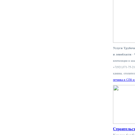
Услуги Трубочи
и ленобласти
- 
вентиляции в ква
+7(921)371-75-2
камина, отопите
печника в СПб и
Строительс
Кладка барб