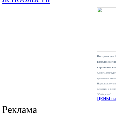
Построим дом 
комплексом ба
кирпичных печ
Санкт-Петербурге
принимаем заказ
Перекладка отопи
лежанкой и плит
"Сибирячка".
ЦЕНЫ на 
Реклама