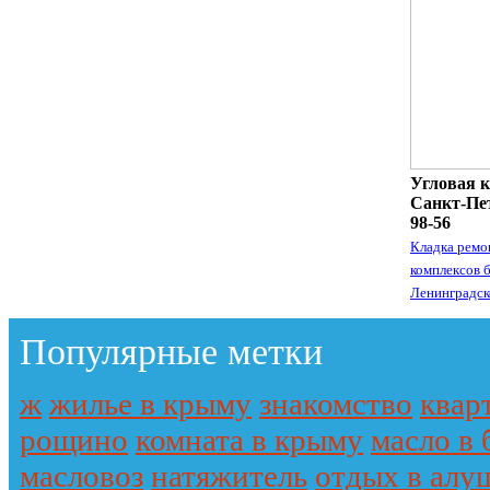
Угловая к
Санкт-Пет
98-56
Кладка ремо
комплексов 
Ленинградск
Популярные метки
ж
жилье в крыму
знакомство
квар
рощино
комната в крыму
масло в 
масловоз
натяжитель
отдых в алу