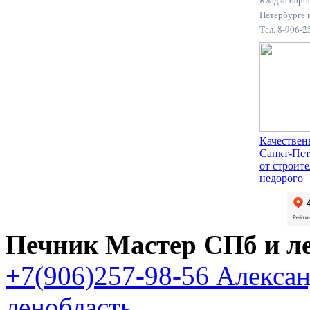
Петербурге 
Тел. 8-906-
Качествен
Санкт-Пет
от строит
недорого
Печник Мастер СПб и л
+7(906)257-98-56 Алекса
ленобласть