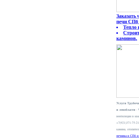
Заказать
печи СПб 
Тепло 
Строит
каминов.
Услуги Трубочи
и ленобласти
- 
вентиляции в ква
+7(921)371-75-2
камина, отопите
печника в СПб и