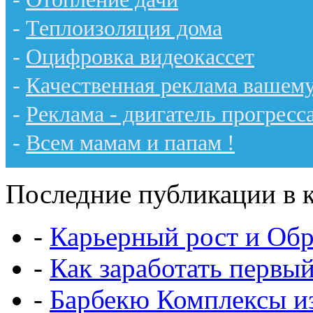
-
Теплоизоляция дома
-
Оцифровка видеокассет
-
Качественная реклама вашему
-
Реклама - двигатель прогресс
-
Всем мамам и папам !
Последние публикации в к
-
Карьерный рост и Обр
-
Как заработать первы
-
Барбекю Комплексы и