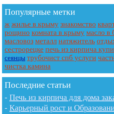
Популярные метки
ж
жилье в крыму
знакомство
квар
рощино
комната в крыму
масло в 
масловоз
металл
натяжитель
отды
сестрорецке
печь из кирпича купи
трубочист спб услуги
част
сеянцы
чистка камина
Последние статьи
-
Печь из кирпича для дома зак
-
Карьерный рост и Образован