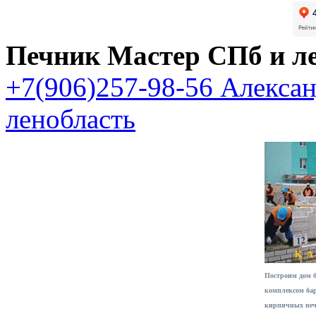
Печник Мастер СПб и л
+7(906)257-98-56 Алекса
ленобласть
Построим дом 
комплексом ба
кирпичных печ