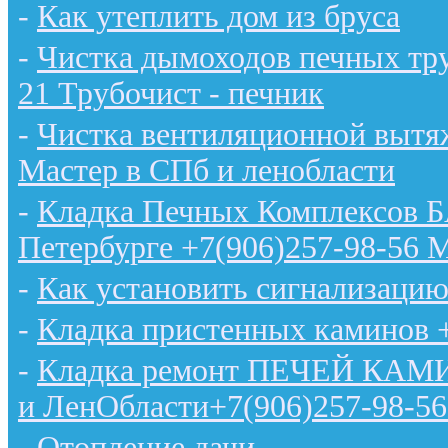
-
Как утеплить дом из бруса
-
Чистка дымоходов печных тру
21 Трубочист - печник
-
Чистка вентиляционной вытяж
Мастер в СПб и ленобласти
-
Кладка Печных Комплексов 
Петербурге +7(906)257-98-56 
-
Как установить сигнализацию
-
Кладка пристенных каминов 
-
Кладка ремонт ПЕЧЕЙ КАМИН
и ЛенОбласти+7(906)257-98-56
-
Отопление дачи