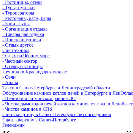
- Гостиницы, отели
- Туры, путевки
- Туроператоры
- Рестораны, кафе, бары
- Бани, сауны
- Организация отдыха
- Товары для отдыха
- Поиск попутчика
- Отдых другое
Спецтехника
Отдых на Чёрном море
- Частный сектор
- Отели, гостиницы
Печники в Краснодарском крае
- Сочи
- Анапа
Такси в Санкт-Петербурге и Ленинградской области
Обслуживание каминов котлов печей в Петербурге и ЛенОбла
- Печники в Гатчинском районе ЛО
- Чистка дымоходов печей котлов каминов от сажи в Леноблас
- Чистка каминов в СПб
Снять квартиру в Санкт-Петербурге без посредников
Сдать квартиру в Санкт-Петербурге
Геленджик