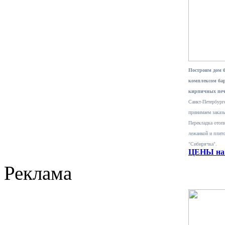
Построим дом 
комплексом ба
кирпичных печ
Санкт-Петербурге
принимаем заказ
Перекладка отопи
лежанкой и плит
"Сибирячка".
ЦЕНЫ на 
Реклама