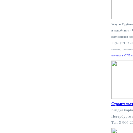
Услуги Трубочи
и ленобласти
- 
вентиляции в ква
+7(921)371-75-2
камина, отопите
печника в СПб и
Строительс
Кладка барб
Петербурге 
Тел. 8-906-