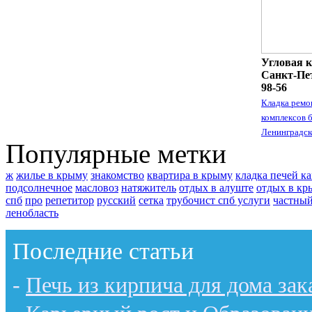
Угловая к
Санкт-Пет
98-56
Кладка ремо
комплексов 
Ленинградск
Популярные метки
ж
жилье в крыму
знакомство
квартира в крыму
кладка печей к
подсолнечное
масловоз
натяжитель
отдых в алуште
отдых в кр
спб
про
репетитор
русский
сетка
трубочист спб услуги
частный
ленобласть
Последние статьи
-
Печь из кирпича для дома зак