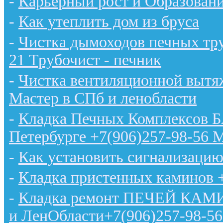
-
Карьерный рост и Образован
-
Как утеплить дом из бруса
-
Чистка дымоходов печных тру
21 Трубочист - печник
-
Чистка вентиляционной вытяж
Мастер в СПб и ленобласти
-
Кладка Печных Комплексов 
Петербурге +7(906)257-98-56 
-
Как установить сигнализацию
-
Кладка пристенных каминов 
-
Кладка ремонт ПЕЧЕЙ КАМИН
и ЛенОбласти+7(906)257-98-56