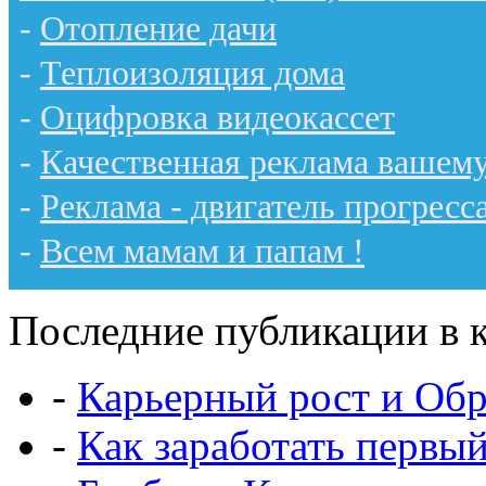
-
Отопление дачи
-
Теплоизоляция дома
-
Оцифровка видеокассет
-
Качественная реклама вашему
-
Реклама - двигатель прогресс
-
Всем мамам и папам !
Последние публикации в к
-
Карьерный рост и Обр
-
Как заработать первы