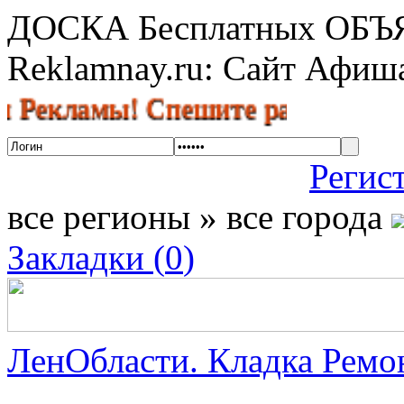
ДОСКА Бесплатных ОБ
Reklamnay.ru: Сайт Афи
амы! Спешите разместить объявл
Регис
все регионы » все города
Закладки (
0
)
ЛенОбласти. Кладка Ремон