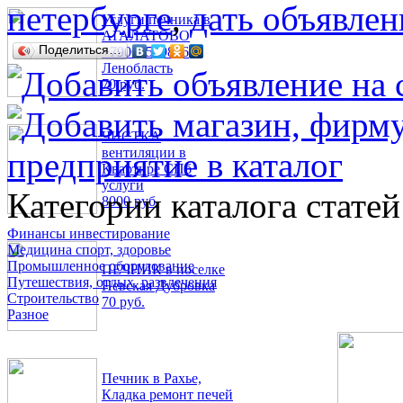
петербурге
,
дать объявлен
Услуги печника в
АГАЛАТОВО
Поделиться…
+79062579856
Ленобласть
70 руб.
ЧИСТКА
вентиляции в
Квартире СПб
услуги
Категории каталога статей
8000 руб.
Финансы инвестирование
Медицина спорт, здоровье
Промышленное оборудование
ПЕЧНИК в поселке
Путешествия, отдых, развлечения
Невская Дубровка
Строительство
70 руб.
Разное
Печник в Рахье,
Кладка ремонт печей