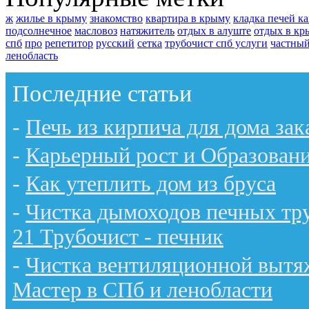
ж
жилье в крыму
знакомство
квартира в крыму
кладка печей к
подсолнечное
масловоз
натяжитель
отдых в алуште
отдых в кр
спб
про
репетитор
русский
сетка
трубочист спб услуги
частный
ленобласть
Последние статьи
-
Печь из кирпича для дома зак
-
Карьерный рост и Образован
-
Как утеплить дом из бруса
-
Чистка дымоходов печных тру
21 Трубочист - печник
-
Чистка вентиляционной вытяж
Мастер в СПб и ленобласти