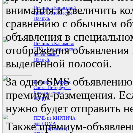
внимания и увеличить ко
Печник в Борисовой
Гриве (ленобласть)
100 руб.
сравнению с обычным объ
объявления в специальном
Печник в Касимово
отображения объявления 
СПб - Кладка ремонт
печей ками..
100 руб.
выделенной полосой.
За одно SMS объявлению 
Печник в Озерках
Санкт-Петербурга
премиум-размещения. Есл
Кладка ремонт ..
100 руб.
нужно будет отправить н
ПЕЧЬ из КИРПИЧА
Также премиум-объявлен
для ДОМА
заказать(купить) в