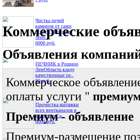
Чистка печей
Коммерческие объя
каминов от сажи
Услуги Печника
лено..
6000 руб.
Объявления компаний
ПЕЧНИК в Рощино
ЛенОбласть кладу
качественные пе..
Коммерческое объявление
80 руб.
оплаты услуги "
премиум
Прочистка вытяжки
всех вентканалов в
Премиум - объявление
квартире Са..
8000 руб.
Премиум-размещение поз