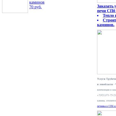
каминов
Заказать
70 руб.
печи СПб 
Тепло 
Строит
каминов.
Услуги Трубочи
и ленобласти
- 
вентиляции в ква
+7(921)371-75-2
камина, отопите
печника в СПб и