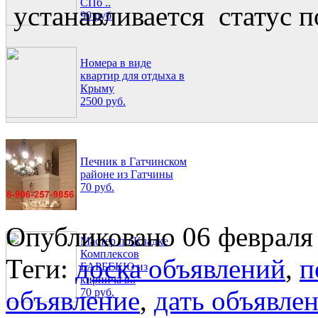
СПб ..
устанавливается статус 
90 руб.
Номера в виде
квартир для отдыха в
Крыму
2500 руб.
Печник в Гатчинском
районе из Гатчины
70 руб.
Опубликовано 06 февраля 
Мастер по Кладке
Комплексов
Теги:
доска объявлений
,
п
БАРБЕКЮ из
кирпича в..
объявление
,
дать объявле
70 руб.