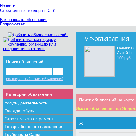
Новости
Строительные тендеры в СПб
Как написать объявление
Вопрос-ответ
VIP-ОБЪЯВЛЕНИЯ
Печник в С
Лисий Нос
100 руб.
Поиск объявлений
расширенный поиск объявлений
Категории объявлений
Поиск объявлений на карте
Услуги, деятельность
Искать объявления на Яндекс
Одежда, обувь
Строительство и ремонт
ж
Товары бытового назначения
Трубочисты Санкт-