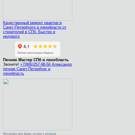
Качественный ремонт квартир в
Санкт-Петербурге и ленобласти от
строителей в СПб. Быстро и
недорого
Печник Мастер СПб и ленобласть
Звоните!
+7(906)257-98-56 Александр
печник Санкт-Петербург и
ленобласть
Построим дом баню, кухню с печным