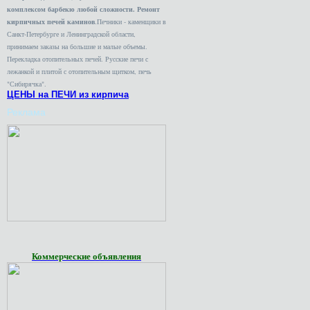
комплексом барбекю любой сложности. Ремонт
кирпичных печей каминов
.Печники - каменщики в
Санкт-Петербурге и Ленинградской области,
принимаем заказы на большие и малые объемы.
Перекладка отопительных печей. Русские печи с
лежанкой и плитой с отопительным щитком, печь
"Сибирячка".
ЦЕНЫ на ПЕЧИ из кирпича
Реклама
Коммерческие объявления