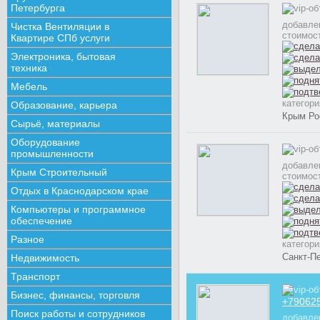
Петербурга
добавле
Чистка Вентиляции в
стоимос
Квартире СПб услуги
Электроника, бытовая
техника
Мебель
категор
Образование, карьера
Крым Ро
Сырьё, материалы
Оборудование
промышленности
добавле
Крым Строительный
стоимос
Отдых в Краснодарском крае
Компьютеры и программное
обеспечение
Разное
категор
Санкт-Пе
Недвижимость
Транспорт
Бизнес, финансы, торговля
+79062
Поиск работы и сотрудников
добавле