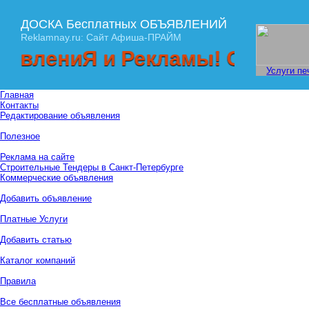
ДОСКА Бесплатных ОБЪЯВЛЕНИЙ
Reklamnay.ru: Сайт Афиша-ПРАЙМ
ниЯ и Рекламы! Спешите разме
Услуги пе
Главная
Контакты
Редактирование объявления
Полезное
Реклама на сайте
Строительные Тендеры в Санкт-Петербурге
Коммерческие объявления
Добавить объявление
Платные Услуги
Добавить статью
Каталог компаний
Правила
Все бесплатные объявления