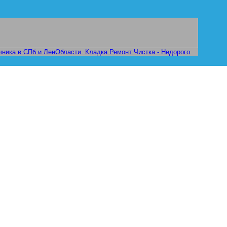
стить объявление бесплатно!
чника в СПб и ЛенОбласти. Кладка Ремонт Чистка - Недорого