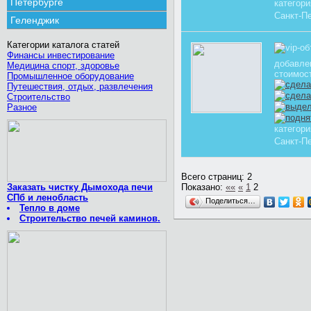
Петербурге
категор
Санкт-П
Геленджик
Категории каталога статей
Финансы инвестирование
добавле
Медицина спорт, здоровье
стоимос
Промышленное оборудование
Путешествия, отдых, развлечения
Строительство
Разное
категор
Санкт-П
Всего страниц: 2
Заказать чистку Дымохода печи
Показано:
««
«
1
2
СПб и ленобласть
Поделиться…
Тепло в доме
Строительство печей каминов.