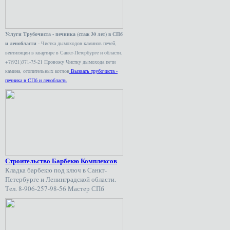
Услуги Трубочиста - печника (стаж 30 лет) в СПб
и ленобласти
- Чистка дымоходов каминов печей,
вентиляции в квартире в Санкт-Петербурге и области.
+7(921)371-75-21 Провожу Чистку дымохода печи
камина, отопительных котлов
Вызвать трубочиста -
печника в СПб и ленобласть
Строительство Барбекю Комплексов
Кладка барбекю под ключ в Санкт-
Петербурге и Ленинградской области.
Тел. 8-906-257-98-56 Мастер СПб