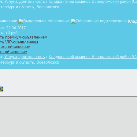
ия:
Услуги, деятельность
/
Кладка печей каминов Всеволожский район (Са
етербург и область, Всеволожск
Клад
но:
22.04.2017
ть:
70 руб.
ия:
Услуги, деятельность
/
Кладка печей каминов Всеволожский район (Са
етербург и область, Всеволожск