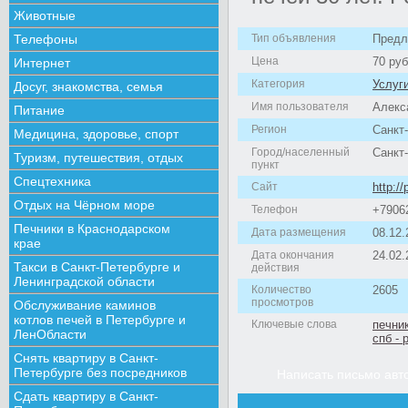
Животные
Телефоны
Тип объявления
Предл
Цена
70 руб
Интернет
Категория
Услуг
Досуг, знакомства, семья
Имя пользователя
Алекс
Питание
Регион
Санкт
Медицина, здоровье, спорт
Город/населенный
Санкт
Туризм, путешествия, отдых
пункт
Спецтехника
Сайт
http:/
Отдых на Чёрном море
Телефон
+7906
Печники в Краснодарском
Дата размещения
08.12.
крае
Дата окончания
24.02.
Такси в Санкт-Петербурге и
действия
Ленинградской области
Количество
2605
просмотров
Обслуживание каминов
котлов печей в Петербурге и
Ключевые слова
печни
ЛенОбласти
спб - 
Снять квартиру в Санкт-
Петербурге без посредников
Написать письмо авт
Сдать квартиру в Санкт-