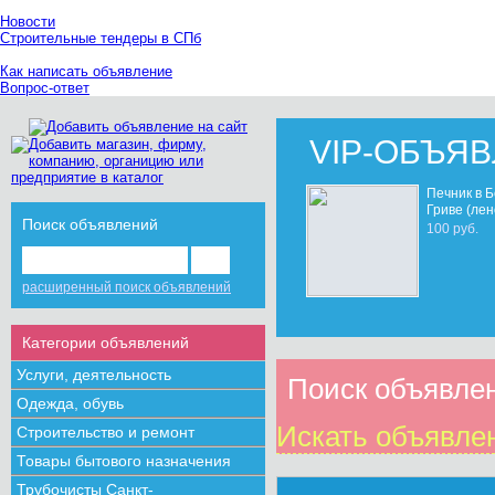
Новости
Строительные тендеры в СПб
Как написать объявление
Вопрос-ответ
VIP-ОБЪЯ
Печник в 
Гриве (лен
Поиск объявлений
100 руб.
расширенный поиск объявлений
Категории объявлений
Услуги, деятельность
Поиск объявлен
Одежда, обувь
Искать объявлен
Строительство и ремонт
Товары бытового назначения
Трубочисты Санкт-