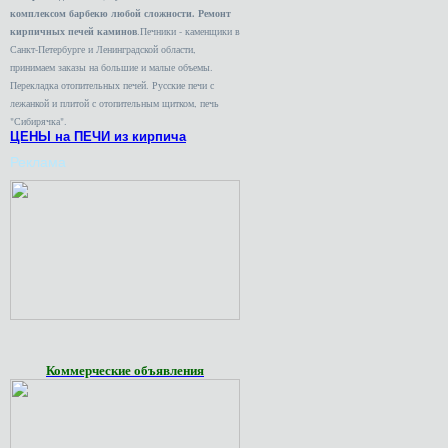
комплексом барбекю любой сложности. Ремонт
кирпичных печей каминов
.Печники - каменщики в
Санкт-Петербурге и Ленинградской области,
принимаем заказы на большие и малые объемы.
Перекладка отопительных печей. Русские печи с
лежанкой и плитой с отопительным щитком, печь
"Сибирячка".
ЦЕНЫ на ПЕЧИ из кирпича
Реклама
Коммерческие объявления