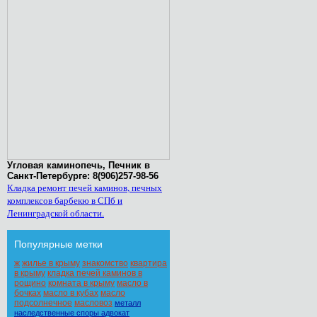
Угловая каминопечь, Печник в
Санкт-Петербурге: 8(906)257-98-56
Кладка ремонт печей каминов, печных
комплексов барбекю в СПб и
Ленинградской области.
Популярные метки
ж
жилье в крыму
знакомство
квартира
в крыму
кладка печей каминов в
рощино
комната в крыму
масло в
бочках
масло в кубах
масло
подсолнечное
масловоз
металл
наследственные споры адвокат