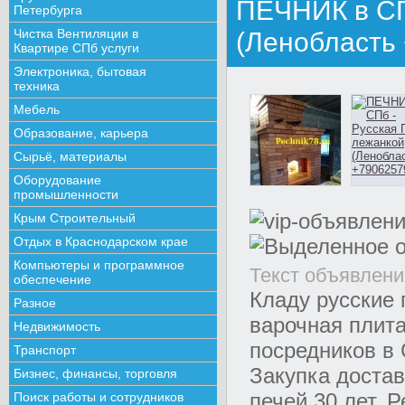
ПЕЧНИК в СП
Петербурга
Чистка Вентиляции в
(Ленобласть
Квартире СПб услуги
Электроника, бытовая
техника
Мебель
Образование, карьера
Сырьё, материалы
Оборудование
промышленности
Крым Строительный
Отдых в Краснодарском крае
Компьютеры и программное
Текст объявлени
обеспечение
Кладу русские 
Разное
варочная плита
Недвижимость
посредников в 
Транспорт
Закупка доста
Бизнес, финансы, торговля
печей 30 лет. 
Поиск работы и сотрудников