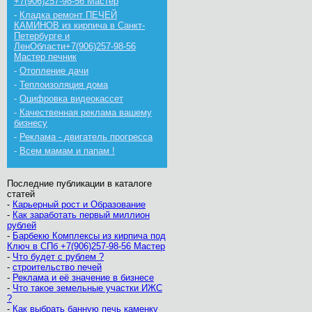
+7(906)257-98-56 Мастер
-
Кладка ремонт ПЕЧЕЙ
КАМИНОВ из кирпича в Санкт-
Петербурге и
ЛенОбласти+7(906)257-98-56
Мастер печник
-
Отопление дачи
-
Теплоизоляция дома
-
Оцифровка видеокассет
-
Качественная реклама вашему
бизнесу
-
Реклама - двигатель прогресса
-
Всем мамам и папам !
Последние публикации в каталоге
статей
-
Карьерный рост и Образование
-
Как заработать первый миллион
рублей
-
Барбекю Комплексы из кирпича под
Ключ в СПб +7(906)257-98-56 Мастер
-
Что будет с рублем ?
-
строительство печей
-
Реклама и её значение в бизнесе
-
Что такое земельные участки ИЖС
?
-
Как выбрать банную печь каменку