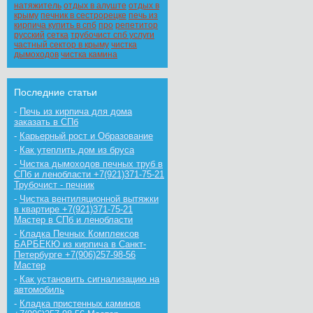
натяжитель
отдых в алуште
отдых в
крыму
печник в сестрорецке
печь из
кирпича купить в спб
про
репетитор
русский
сетка
трубочист спб услуги
частный сектор в крыму
чистка
дымоходов
чистка камина
Последние статьи
-
Печь из кирпича для дома
заказать в СПб
-
Карьерный рост и Образование
-
Как утеплить дом из бруса
-
Чистка дымоходов печных труб в
СПб и ленобласти +7(921)371-75-21
Трубочист - печник
-
Чистка вентиляционной вытяжки
в квартире +7(921)371-75-21
Мастер в СПб и ленобласти
-
Кладка Печных Комплексов
БАРБЕКЮ из кирпича в Санкт-
Петербурге +7(906)257-98-56
Мастер
-
Как установить сигнализацию на
автомобиль
-
Кладка пристенных каминов