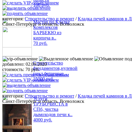
100 руб.
категория:
Строительство и ремонт
/
Кладка печей каминов в Л
Мастер по Кладке
Санкт-Петербург и область, Всеволожск
Комплексов
БАРБЕКЮ из
кирпича в..
70 руб.
Строительство
добавлено:
02.09.2020
фундаментов,нулевой
стоимость:
70 руб.
цикл,бетонные ..
15000 руб.
категория:
Строительство и ремонт
/
Кладка печей каминов в Л
Услуги
Санкт-Петербург и область, Всеволожск
ТРУБОЧИСТА в
СПб, чистка
дымоходов печи к..
4000 руб.