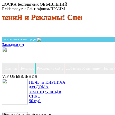
ДОСКА Бесплатных ОБЪЯВЛЕНИЙ
Reklamnay.ru: Сайт Афиша-ПРАЙМ
 и Рекламы! Спешите разместить
все регионы » все города
Закладки (
0
)
Главная
Полезное
Реклама на сайте
Добавить объявление
Платные
VIP-ОБЪЯВЛЕНИЯ
ПЕЧЬ из КИРПИЧА
для ДОМА
заказать(купить) в
СПб ..
90 руб.
Поиск объявлений на карте