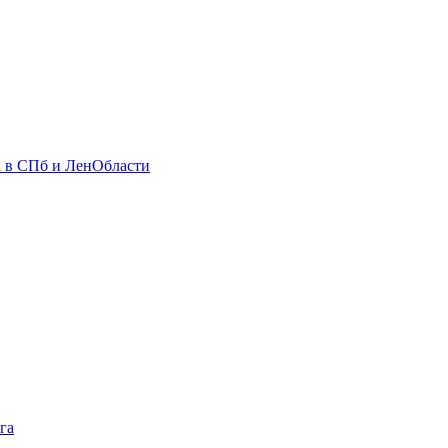
 в СПб и ЛенОбласти
га