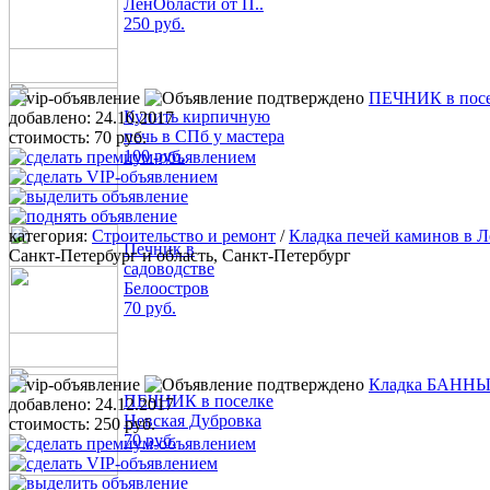
ЛенОбласти от П..
250 руб.
ПЕЧНИК в посе
Купить кирпичную
добавлено:
24.10.2017
печь в СПб у мастера
стоимость:
70 руб.
100 руб.
категория:
Строительство и ремонт
/
Кладка печей каминов в Л
Печник в
Санкт-Петербург и область, Санкт-Петербург
садоводстве
Белоостров
70 руб.
Кладка БАННЫХ
ПЕЧНИК в поселке
добавлено:
24.12.2017
Невская Дубровка
стоимость:
250 руб.
70 руб.