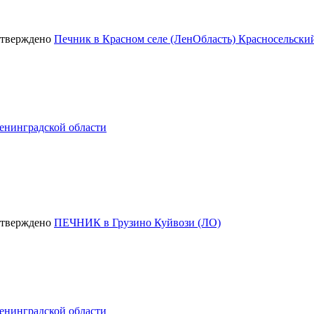
Печник в Красном селе (ЛенОбласть) Красносельски
енинградской области
ПЕЧНИК в Грузино Куйвози (ЛО)
енинградской области