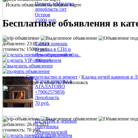
Печник в Мяглово
Искать объявления на Яндекс карте
ленобласть снт
Остров
Бесплатные объявления в кат
15000 руб.
добавлено:
23.01.2023
Скорая помощь
стоимость:
15000 руб.
печника в СПб и
Ленинградской обла..
100 руб.
категория:
Строительство и ремонт
/
Кладка печей каминов в Л
Услуги печника в
Санкт-Петербург и область, Всеволожск
АГАЛАТОВО
+79062579856
Ленобласть
70 руб.
ПЕЧНИК в деревне
добавлено:
26.05.2021
Лопухинка
стоимость:
70 руб.
Ленинградской
области