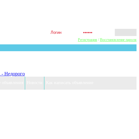
ь первым! Акции Скидки! Сделай
Регистрация
/
Восстановление пароля
 - Недорого
е объявления
Новости
Как написать объявление