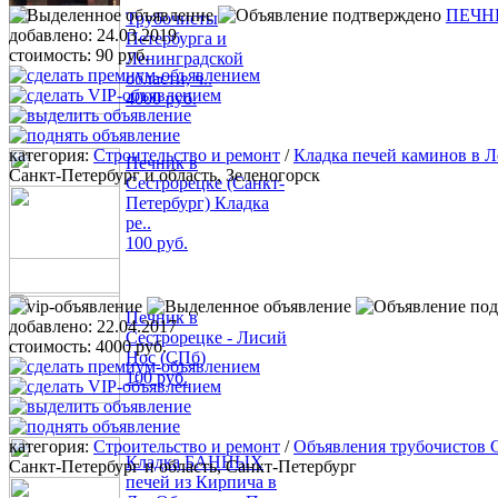
ПЕЧНИ
Трубочисты
добавлено:
24.03.2019
Петербурга и
стоимость:
90 руб.
Ленинградской
области, ч..
4000 руб.
категория:
Строительство и ремонт
/
Кладка печей каминов в Л
Печник в
Санкт-Петербург и область, Зеленогорск
Сестрорецке (Санкт-
Петербург) Кладка
ре..
100 руб.
Печник в
добавлено:
22.04.2017
Сестрорецке - Лисий
стоимость:
4000 руб.
Нос (СПб)
100 руб.
категория:
Строительство и ремонт
/
Объявления трубочистов 
Кладка БАННЫХ
Санкт-Петербург и область, Санкт-Петербург
печей из Кирпича в