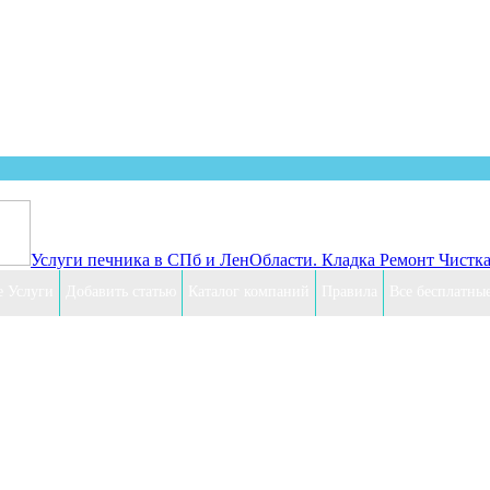
 объявление бесплатно! Ты будеш
Услуги печника в СПб и ЛенОбласти. Кладка Ремонт Чистка
 Услуги
Добавить статью
Каталог компаний
Правила
Все бесплатны