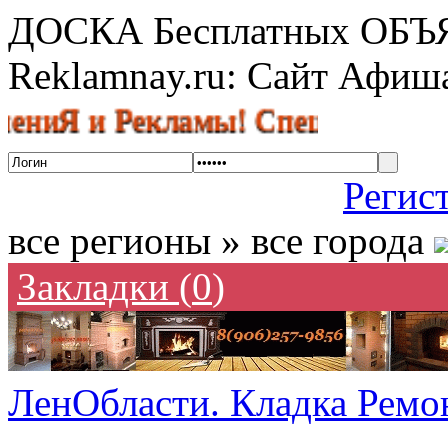
ДОСКА Бесплатных ОБ
Reklamnay.ru: Сайт Афи
 и Рекламы! Спешите разместить 
Регис
все регионы » все города
Закладки (
0
)
ЛенОбласти. Кладка Ремон