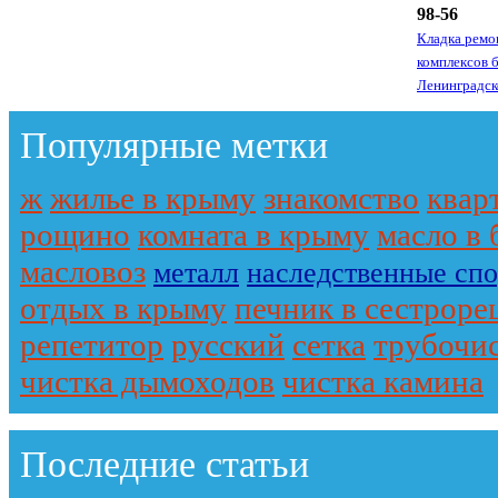
98-56
Кладка ремо
комплексов 
Ленинградск
Популярные метки
ж
жилье в крыму
знакомство
квар
рощино
комната в крыму
масло в 
масловоз
металл
наследственные спо
отдых в крыму
печник в сестроре
репетитор
русский
сетка
трубочис
чистка дымоходов
чистка камина
Последние статьи