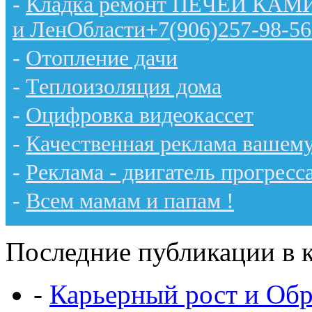
-
Кладка ремонт ПЕЧЕЙ КАМИН
и ЛенОбласти+7(906)257-98-56
-
Отопление дачи
-
Теплоизоляция дома
-
Оцифровка видеокассет
-
Качественная реклама вашему
-
Реклама - двигатель прогресс
-
Всем мамам и папам !
Последние публикации в к
-
Карьерный рост и Обр