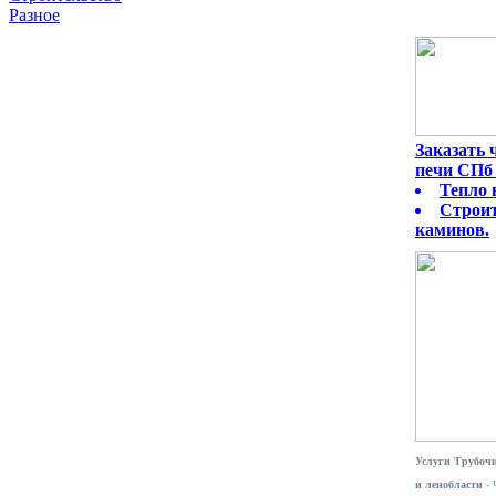
Разное
Заказать
печи СПб 
Тепло 
Строит
каминов.
Услуги Трубочи
и ленобласти
- 