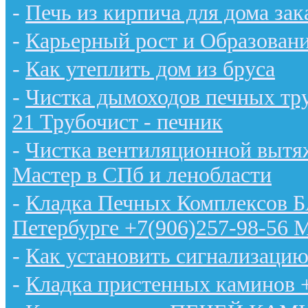
-
Печь из кирпича для дома зак
-
Карьерный рост и Образован
-
Как утеплить дом из бруса
-
Чистка дымоходов печных тру
21 Трубочист - печник
-
Чистка вентиляционной вытяж
Мастер в СПб и ленобласти
-
Кладка Печных Комплексов 
Петербурге +7(906)257-98-56 
-
Как установить сигнализацию
-
Кладка пристенных каминов 