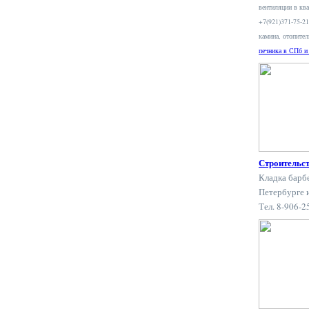
вентиляции в ква
+7(921)371-75-2
камина, отопите
печника в СПб и
Строительс
Кладка барб
Петербурге 
Тел. 8-906-