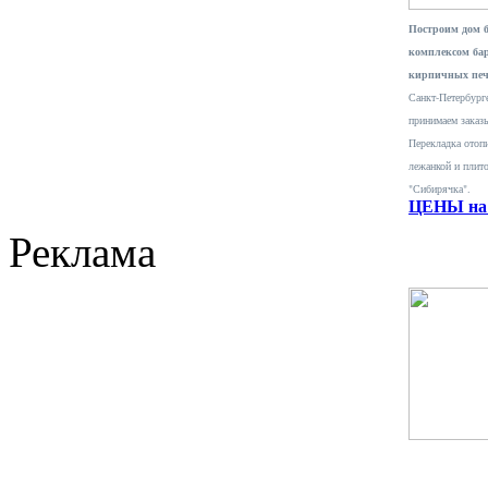
Построим дом 
комплексом ба
кирпичных печ
Санкт-Петербурге
принимаем заказ
Перекладка отопи
лежанкой и плит
"Сибирячка".
ЦЕНЫ на 
Реклама