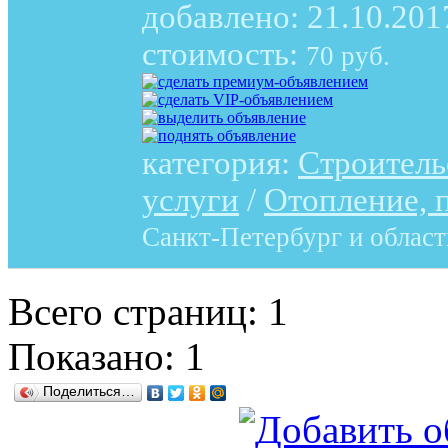
добавлено:
21.10.201
стоимость:
70 руб.
категория:
Строитель
услуги
/
Отопление, 
Санкт-Петербург и област
Всего страниц: 1
Показано:
1
Поделиться…