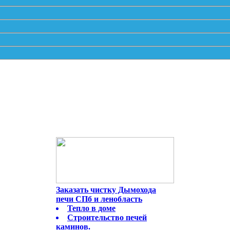
Заказать чистку Дымохода
печи СПб и ленобласть
Тепло в доме
Строительство печей
каминов.