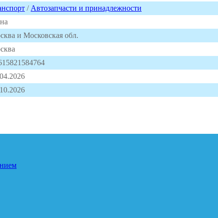
анспорт
/
Автозапчасти и принадлежности
на
сква и Московская обл.
сква
615821584764
.04.2026
.10.2026
ением