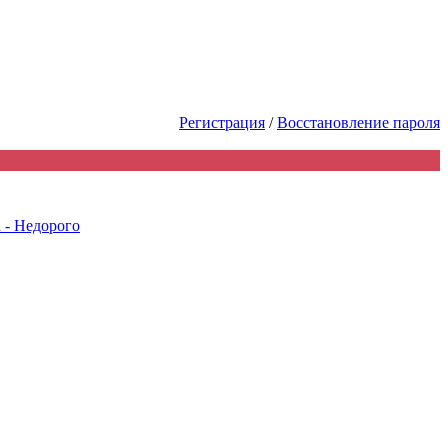
шь первым! Акции Скидки! Сделай
Регистрация
/
Восстановление пароля
 - Недорого