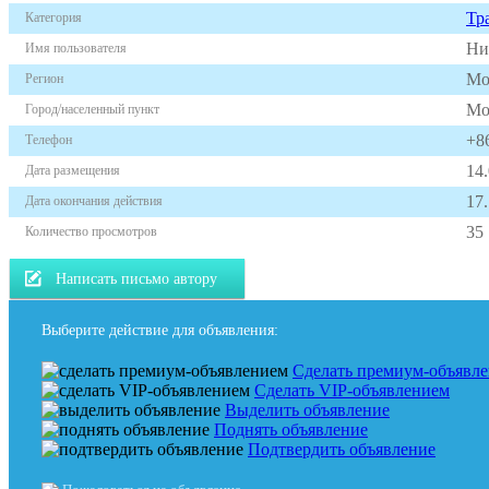
Тр
Категория
Hи
Имя пользователя
Мо
Регион
Мо
Город/населенный пункт
+8
Телефон
14
Дата размещения
17
Дата окончания действия
35
Количество просмотров
Написать письмо автору
Выберите действие для объявления:
Сделать премиум-объявл
Сделать VIP-объявлением
Выделить объявление
Поднять объявление
Подтвердить объявление