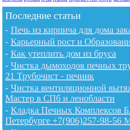
Последние статьи
-
Печь из кирпича для дома зак
-
Карьерный рост и Образован
-
Как утеплить дом из бруса
-
Чистка дымоходов печных тру
21 Трубочист - печник
-
Чистка вентиляционной вытяж
Мастер в СПб и ленобласти
-
Кладка Печных Комплексов 
Петербурге +7(906)257-98-56 