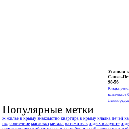
Угловая к
Санкт-Пет
98-56
Кладка ремо
комплексов 
Ленинградск
Популярные метки
ж
жилье в крыму
знакомство
квартира в крыму
кладка печей к
подсолнечное
масловоз
металл
натяжитель
отдых в алуште
отд
репетитор
русский
сетка
сеянцы
трубочист спб услуги
частный