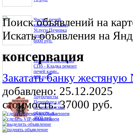
Поиск объявлений на карт
Чистка печей
каминов от сажи
Услуги Печника
Искать объявления на Янд
лено..
6000 руб.
консервация
Печник в Касимово
СПб - Кладка ремонт
печей ками..
Закатать банку жестяную
100 руб.
добавлено:
25.12.2025
Трубочисты
стоимость:
37000 руб.
Петербурга и
Ленинградской
области, ч..
4000 руб.