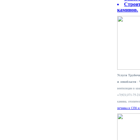
Строит
каминов.
Услуги Трубочи
и ленобласти
- 
вентиляции в ква
+7(921)371-75-2
камина, отопите
печника в СПб и