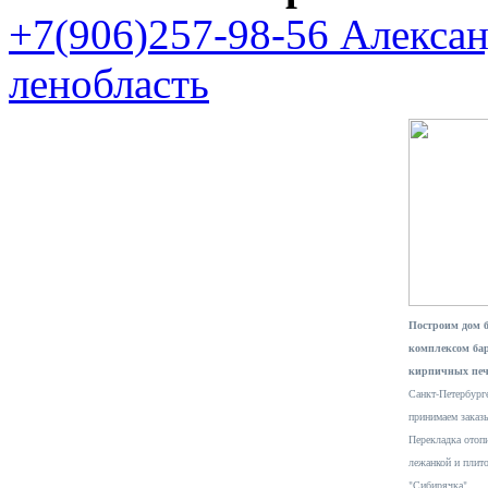
+7(906)257-98-56 Алекса
ленобласть
Построим дом 
комплексом ба
кирпичных печ
Санкт-Петербурге
принимаем заказ
Перекладка отопи
лежанкой и плит
"Сибирячка".