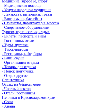
Медицина, здоровье, спорт
- Медицинская помощь
- Услуги народной медицины
- Лекарства, витамины, травы
- Бани, сауны, бассейны
- Стилисты, парикмахеры, массаж
- Спортивное оборудование
Туризм, путешествия, отдых
- Билеты, паспорта и визы
- Гостиницы, отели
- Туры, путевки
- Туроператоры
- Рестораны, кафе, бары
- Бани, сауны
- Организация отдыха
- Товары для отдыха
- Поиск попутчика
- Отдых другое
Спецтехника
Отдых на Чёрном море
- Частный сектор
- Отели, гостиницы
Печники в Краснодарском крае
- Сочи
- Анапа