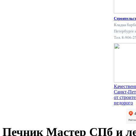
Строительс
Кладка барб
Петербурге 
Тел. 8-906-
Качествен
Санкт-Пет
от строит
недорого
Печник Мастер СПб и л