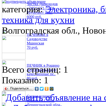
Чистка Дымоходов
категория:
Электроника, б
+7(921)371-75-21
Трубочист - пе..
техника для кухни
6000 руб.
Волгоградская обл., Ново
ПЕЧНИКИ в
Садоводстве
Мшинская
70 руб.
ПЕЧНИК в Рощино
Всего страниц: 1
ЛенОбласть кладу
качественные пе..
Показано:
1
80 руб.
Поделиться…
Скорая помощь
печника в СПб и
Ленинградской обла..