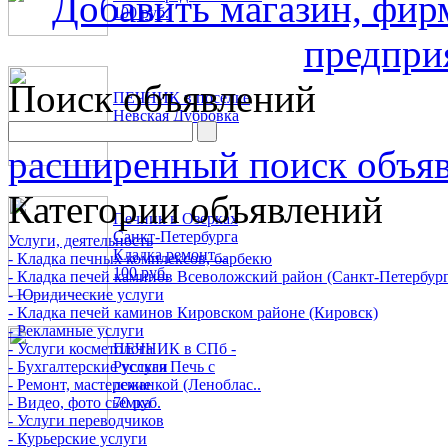
100 руб.
Поиск объявлений
ПЕЧНИК в поселке
Невская Дубровка
70 руб.
расширенный поиск объя
Категории объявлений
Печник в Озерках
Санкт-Петербурга
Услуги, деятельность
Кладка ремонт ..
- Кладка печных комплексов, барбекю
100 руб.
- Кладка печей каминов Всеволожский район (Санкт-Петербург
- Юридические услуги
- Кладка печей каминов Кировском районе (Кировск)
- Рекламные услуги
- Услуги косметолога
ПЕЧНИК в СПб -
- Бухгалтерские услуги
Русская Печь с
- Ремонт, мастерские
лежанкой (Леноблас..
- Видео, фото сьемка
70 руб.
- Услуги переводчиков
- Курьерские услуги