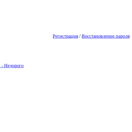
первым! Акции Скидки! Сделай с
Регистрация
/
Восстановление пароля
 - Недорого