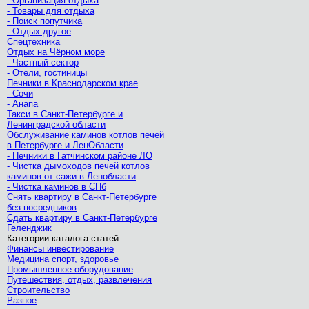
- Организация отдыха
- Товары для отдыха
- Поиск попутчика
- Отдых другое
Спецтехника
Отдых на Чёрном море
- Частный сектор
- Отели, гостиницы
Печники в Краснодарском крае
- Сочи
- Анапа
Такси в Санкт-Петербурге и
Ленинградской области
Обслуживание каминов котлов печей
в Петербурге и ЛенОбласти
- Печники в Гатчинском районе ЛО
- Чистка дымоходов печей котлов
каминов от сажи в Ленобласти
- Чистка каминов в СПб
Снять квартиру в Санкт-Петербурге
без посредников
Сдать квартиру в Санкт-Петербурге
Геленджик
Категории каталога статей
Финансы инвестирование
Медицина спорт, здоровье
Промышленное оборудование
Путешествия, отдых, развлечения
Строительство
Разное