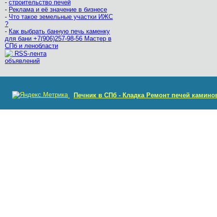
-
строительство печей
-
Реклама и её значение в бизнесе
-
Что такое земельные участки ИЖС
?
-
Как выбрать банную печь каменку
для бани +7(906)257-98-56 Мастер в
СПб и ленобласти
RSS-лента
объявлений
Печник в СПб - Кладка Ремонт печей камино