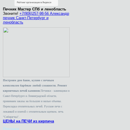
Печник Мастер СПб и ленобласть
Звоните!
+7(906)257-98-56 Александр
печник Санкт-Петербург и
ленобласть
Построим дом баню, кухню с печным
комплексом барбекю любой сложности. Ремонт
кирпичных печей каминов
.Печники - каменщики в
Санкт-Петербурге и Ленинградской области,
принимаем заказы на большие и малые объемы.
Перекладка отопительных печей. Русские печи с
лежанкой и плитой с отопительным щитком, печь
"Сибирячка".
ЦЕНЫ на ПЕЧИ из кирпича
Реклама