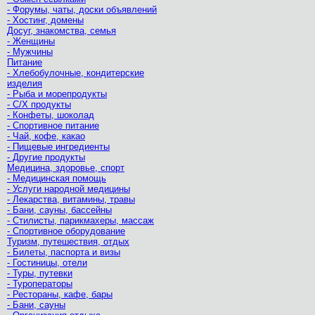
- Форумы, чаты, доски объявлений
- Хостинг, домены
Досуг, знакомства, семья
- Женщины
- Мужчины
Питание
- Хлебобулочные, кондитерские
изделия
- Рыба и морепродукты
- С/Х продукты
- Конфеты, шоколад
- Спортивное питание
- Чай, кофе, какао
- Пищевые ингредиенты
- Другие продукты
Медицина, здоровье, спорт
- Медицинская помощь
- Услуги народной медицины
- Лекарства, витамины, травы
- Бани, сауны, бассейны
- Стилисты, парикмахеры, массаж
- Спортивное оборудование
Туризм, путешествия, отдых
- Билеты, паспорта и визы
- Гостиницы, отели
- Туры, путевки
- Туроператоры
- Рестораны, кафе, бары
- Бани, сауны