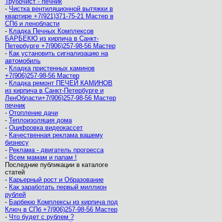
Трубочист - печник
-
Чистка вентиляционной вытяжки в
квартире +7(921)371-75-21 Мастер в
СПб и ленобласти
-
Кладка Печных Комплексов
БАРБЕКЮ из кирпича в Санкт-
Петербурге +7(906)257-98-56 Мастер
-
Как установить сигнализацию на
автомобиль
-
Кладка пристенных каминов
+7(906)257-98-56 Мастер
-
Кладка ремонт ПЕЧЕЙ КАМИНОВ
из кирпича в Санкт-Петербурге и
ЛенОбласти+7(906)257-98-56 Мастер
печник
-
Отопление дачи
-
Теплоизоляция дома
-
Оцифровка видеокассет
-
Качественная реклама вашему
бизнесу
-
Реклама - двигатель прогресса
-
Всем мамам и папам !
Последние публикации в каталоге
статей
-
Карьерный рост и Образование
-
Как заработать первый миллион
рублей
-
Барбекю Комплексы из кирпича под
Ключ в СПб +7(906)257-98-56 Мастер
-
Что будет с рублем ?