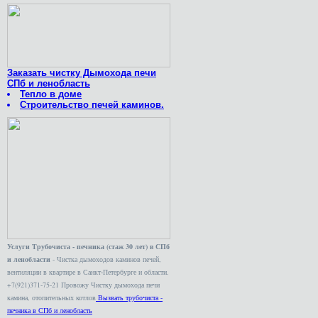
Заказать чистку Дымохода печи
СПб и ленобласть
Тепло в доме
Строительство печей каминов.
Услуги Трубочиста - печника (стаж 30 лет) в СПб
и ленобласти
- Чистка дымоходов каминов печей,
вентиляции в квартире в Санкт-Петербурге и области.
+7(921)371-75-21 Провожу Чистку дымохода печи
камина, отопительных котлов
Вызвать трубочиста -
печника в СПб и ленобласть