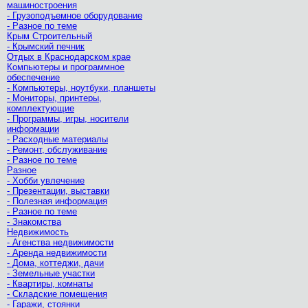
машиностроения
- Грузоподъемное оборудование
- Разное по теме
Крым Строительный
- Крымский печник
Отдых в Краснодарском крае
Компьютеры и программное
обеспечение
- Компьютеры, ноутбуки, планшеты
- Мониторы, принтеры,
комплектующие
- Программы, игры, носители
информации
- Расходные материалы
- Ремонт, обслуживание
- Разное по теме
Разное
- Хобби увлечение
- Презентации, выставки
- Полезная информация
- Разное по теме
- Знакомства
Недвижимость
- Агенства недвижимости
- Аренда недвижимости
- Дома, коттеджи, дачи
- Земельные участки
- Квартиры, комнаты
- Складские помещения
- Гаражи, стоянки