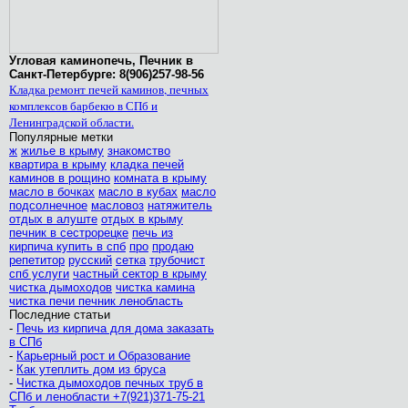
Угловая каминопечь, Печник в
Санкт-Петербурге: 8(906)257-98-56
Кладка ремонт печей каминов, печных
комплексов барбекю в СПб и
Ленинградской области.
Популярные метки
ж
жилье в крыму
знакомство
квартира в крыму
кладка печей
каминов в рощино
комната в крыму
масло в бочках
масло в кубах
масло
подсолнечное
масловоз
натяжитель
отдых в алуште
отдых в крыму
печник в сестрорецке
печь из
кирпича купить в спб
про
продаю
репетитор
русский
сетка
трубочист
спб услуги
частный сектор в крыму
чистка дымоходов
чистка камина
чистка печи печник ленобласть
Последние статьи
-
Печь из кирпича для дома заказать
в СПб
-
Карьерный рост и Образование
-
Как утеплить дом из бруса
-
Чистка дымоходов печных труб в
СПб и ленобласти +7(921)371-75-21