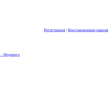
будешь первым! Акции Скидки! Сд
Регистрация
/
Восстановление пароля
 - Недорого