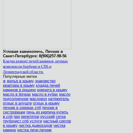
Угловая каминопечь, Печник в
Санкт-Петербурге: 8(906)257-98-56
Кладка ремонт печей каминов, печных
комплексов барбекю в СПб и
Ленинградской области.
Популярные метки
ж
жилье в крыму
знакомство
квартира в крыму
кладка печей
каминов в рощино
комната в крыму
масло в бочках
масло в кубах
масло
подсолнечное
масловоз
натяжитель
отдых в алуште
отдых в крыму
печник в озерках спб
печник в
сестрорецке
печь из кирпича купить
в спб
про
репетитор
русский
сетка
трубочист спб услуги
частный сектор
в крыму
чистка дымоходов
чистка
камина
чистка печи печник