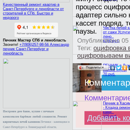
Качественный ремонт квартир в
процесс оцифров
Санкт-Петербурге и ленобласти от
строителей в СПб. Быстро и
адаптер сильно 
недорого
кассет подряд, 
Чистка печей 
паузы.
от сажи Услуги
лено..
Опубликовано 05 
Печник Мастер СПб и ленобласть
6000 руб.
Звоните!
+7(906)257-98-56 Александр
Теги:
оцифровка 
печник Санкт-Петербург и
ленобласть
оцифровываем ви
ПЕЧНИК в Луж
Поделиться…
районе (Луга)
70 руб.
Комментар
Комментариев
Печник в Каси
- Кладка ремон
Построим дом баню, кухню с печным
ками..
Добавить к
100 руб.
комплексом барбекю любой сложности. Ремонт
кирпичных печей каминов
.Печники - каменщики в
Санкт-Петербурге и Ленинградской области,