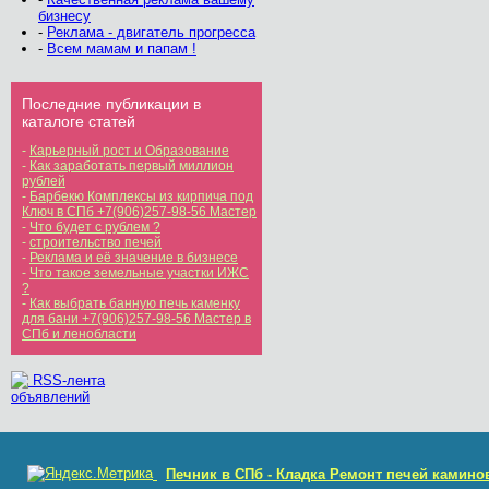
бизнесу
-
Реклама - двигатель прогресса
-
Всем мамам и папам !
Последние публикации в
каталоге статей
-
Карьерный рост и Образование
-
Как заработать первый миллион
рублей
-
Барбекю Комплексы из кирпича под
Ключ в СПб +7(906)257-98-56 Мастер
-
Что будет с рублем ?
-
строительство печей
-
Реклама и её значение в бизнесе
-
Что такое земельные участки ИЖС
?
-
Как выбрать банную печь каменку
для бани +7(906)257-98-56 Мастер в
СПб и ленобласти
RSS-лента
объявлений
Печник в СПб - Кладка Ремонт печей камино