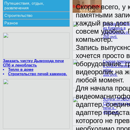
Путешествия, отдых,
Скорее всего, у
развлечения
памятными запи
Строительство
каждый раз дост
Разное
Кладка БАННЫ
из Кирпича в
совсем удобно. 
ЛенОбласти от 
250 руб.
компьютер.
Запись выпускно
хочется просто 
Заказать чистку Дымохода печи
Скорая помощь
оборудование, г
СПб и ленобласть
в СПб и Ленин
Тепло в доме
видеоролик на ж
обла..
Строительство печей каминов.
100 руб.
любой момент.
Для начала про
видеомагнитофо
Услуги ТРУБО
адаптер, соеди
СПб, чистка д
печи к..
адаптер предста
4000 руб.
которого не пре
необходимо пров