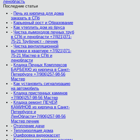
ленобласть
Последние статьи
-
Печь из кирпича для дома
заказать в СПб
-
Карьерный рост и Образование
-
Как утеплить дом из бруса
-
Чистка дымоходов печных труб
в СПб и ленобласти +7(921)371-
75-21 Трубочист - печник
-
Чистка вентиляционной
вытяжки в квартире +7(921)371-
75-21 Мастер в СПб и
ленобласти
-
Кладка Печных Комплексов
БАРБЕКЮ из кирпича в Санкт-
Петербурге +7(906)257-98-56
Мастер
-
Как установить сигнализацию
на автомобиль
-
Кладка пристенных каминов
+7(906)257-98-56 Мастер
-
Кладка ремонт ПЕЧЕЙ
КАМИНОВ из кирпича в Санкт-
Петербурге и
ЛенОбласти+7(906)257-98-56
Мастер печник
-
Отопление дачи
-
Теплоизоляция дома
-
Оцифровка видеокассет
-
Качественная реклама вашему