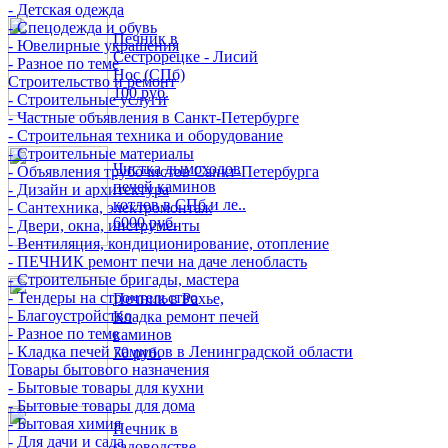
- Детская одежда
- Спецодежда и обувь
Печник в
- Ювелирные украшения
Сестрорецке - Лисий
- Разное по теме
Нос (СПб)
Строительство и ремонт
100 руб.
- Строительные услуги
- Частные объявления в Санкт-Петербурге
- Строительная техника и оборудование
- Строительные материалы
Чистка дымоходов
- Объявления трубочистов Санкт-Петербурга
печей каминов
- Дизайн и архитектура
котлов в СПб и ле..
- Сантехника, электромонтаж
6000 руб.
- Двери, окна, инструменты
- Вентиляция, кондиционирование, отопление
- ПЕЧНИК ремонт печи на даче ленобласть
- Строительные бригады, мастера
- Тендеры на строительство
Печник в Рахье,
- Благоустройство
Кладка ремонт печей
- Разное по теме
каминов
- Кладка печей каминов в Ленинградской области
70 руб.
Товары бытового назначения
- Бытовые товары для кухни
- Бытовые товары для дома
- Бытовая химия
Печник в
- Для дачи и сада
садоводстве