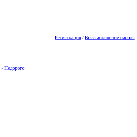
дешь первым! Акции Скидки! Сдел
Регистрация
/
Восстановление пароля
 - Недорого