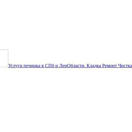
ить объявление бесплатно! Ты бу
Услуги печника в СПб и ЛенОбласти. Кладка Ремонт Чистка