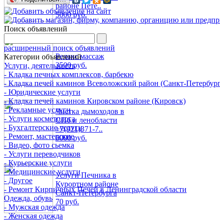
районе Пете..
5000 руб.
Поиск объявлений
расширенный поиск объявлений
Релакс массаж
Категории объявлений
3500 руб.
Услуги, деятельность
- Кладка печных комплексов, барбекю
- Кладка печей каминов Всеволожский район (Санкт-Петербург
- Юридические услуги
- Кладка печей каминов Кировском районе (Кировск)
- Рекламные услуги
Чистка дымоходов в
- Услуги косметолога
СПб и ленобласти
- Бухгалтерские услуги
+7(921)371-7..
- Ремонт, мастерские
6000 руб.
- Видео, фото сьемка
- Услуги переводчиков
- Курьерские услуги
- Медицинские услуги
Услуги Печника в
- Другое
Курортном районе
- Ремонт Кирпичных Печей в Ленинградской области
Санкт-Петербурга
Одежда, обувь
70 руб.
- Мужская одежда
- Женская одежда