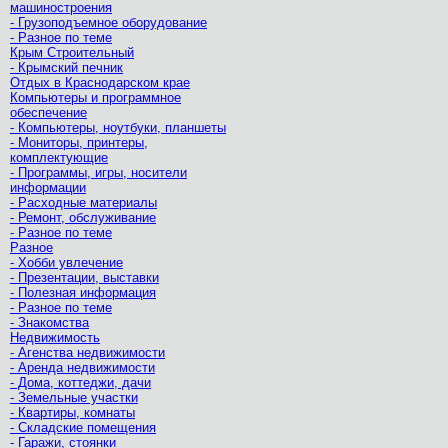
машиностроения
- Грузоподъемное оборудование
- Разное по теме
Крым Строительный
- Крымский печник
Отдых в Краснодарском крае
Компьютеры и программное
обеспечение
- Компьютеры, ноутбуки, планшеты
- Мониторы, принтеры,
комплектующие
- Программы, игры, носители
информации
- Расходные материалы
- Ремонт, обслуживание
- Разное по теме
Разное
- Хобби увлечение
- Презентации, выставки
- Полезная информация
- Разное по теме
- Знакомства
Недвижимость
- Агенства недвижимости
- Аренда недвижимости
- Дома, коттеджи, дачи
- Земельные участки
- Квартиры, комнаты
- Складские помещения
- Гаражи, стоянки