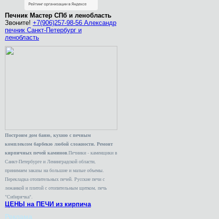
Печник Мастер СПб и ленобласть
Звоните!
+7(906)257-98-56 Александр
печник Санкт-Петербург и
ленобласть
Построим дом баню, кухню с печным
комплексом барбекю любой сложности. Ремонт
кирпичных печей каминов
.Печники - каменщики в
Санкт-Петербурге и Ленинградской области,
принимаем заказы на большие и малые объемы.
Перекладка отопительных печей. Русские печи с
лежанкой и плитой с отопительным щитком, печь
"Сибирячка".
ЦЕНЫ на ПЕЧИ из кирпича
Реклама