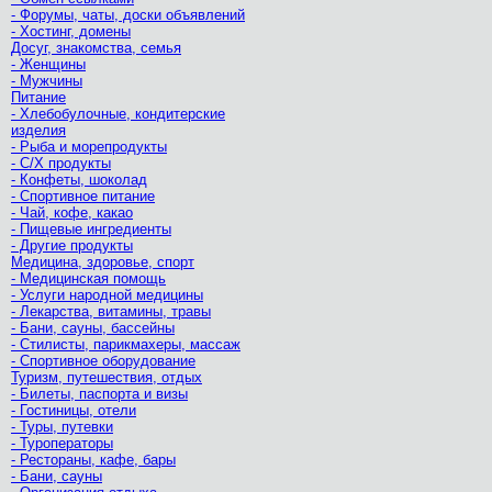
- Форумы, чаты, доски объявлений
- Хостинг, домены
Досуг, знакомства, семья
- Женщины
- Мужчины
Питание
- Хлебобулочные, кондитерские
изделия
- Рыба и морепродукты
- С/Х продукты
- Конфеты, шоколад
- Спортивное питание
- Чай, кофе, какао
- Пищевые ингредиенты
- Другие продукты
Медицина, здоровье, спорт
- Медицинская помощь
- Услуги народной медицины
- Лекарства, витамины, травы
- Бани, сауны, бассейны
- Стилисты, парикмахеры, массаж
- Спортивное оборудование
Туризм, путешествия, отдых
- Билеты, паспорта и визы
- Гостиницы, отели
- Туры, путевки
- Туроператоры
- Рестораны, кафе, бары
- Бани, сауны