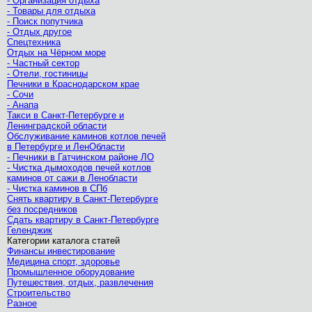
- Организация отдыха
- Товары для отдыха
- Поиск попутчика
- Отдых другое
Спецтехника
Отдых на Чёрном море
- Частный сектор
- Отели, гостиницы
Печники в Краснодарском крае
- Сочи
- Анапа
Такси в Санкт-Петербурге и
Ленинградской области
Обслуживание каминов котлов печей
в Петербурге и ЛенОбласти
- Печники в Гатчинском районе ЛО
- Чистка дымоходов печей котлов
каминов от сажи в Ленобласти
- Чистка каминов в СПб
Снять квартиру в Санкт-Петербурге
без посредников
Сдать квартиру в Санкт-Петербурге
Геленджик
Категории каталога статей
Финансы инвестирование
Медицина спорт, здоровье
Промышленное оборудование
Путешествия, отдых, развлечения
Строительство
Разное