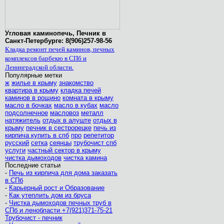
Угловая каминопечь, Печник в
Санкт-Петербурге: 8(906)257-98-56
Кладка ремонт печей каминов, печных
комплексов барбекю в СПб и
Ленинградской области.
Популярные метки
ж
жилье в крыму
знакомство
квартира в крыму
кладка печей
каминов в рощино
комната в крыму
масло в бочках
масло в кубах
масло
подсолнечное
масловоз
металл
натяжитель
отдых в алуште
отдых в
крыму
печник в сестрорецке
печь из
кирпича купить в спб
про
репетитор
русский
сетка
сеянцы
трубочист спб
услуги
частный сектор в крыму
чистка дымоходов
чистка камина
Последние статьи
-
Печь из кирпича для дома заказать
в СПб
-
Карьерный рост и Образование
-
Как утеплить дом из бруса
-
Чистка дымоходов печных труб в
СПб и ленобласти +7(921)371-75-21
Трубочист - печник