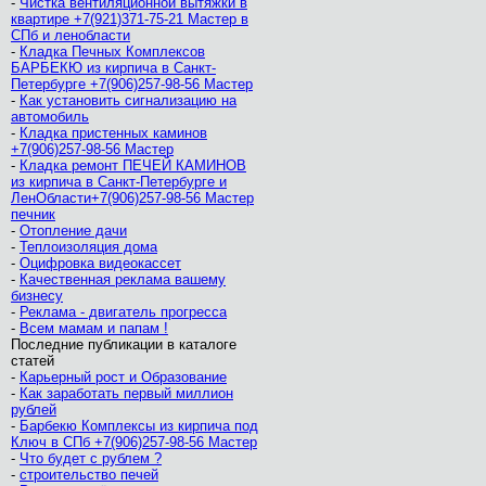
-
Чистка вентиляционной вытяжки в
квартире +7(921)371-75-21 Мастер в
СПб и ленобласти
-
Кладка Печных Комплексов
БАРБЕКЮ из кирпича в Санкт-
Петербурге +7(906)257-98-56 Мастер
-
Как установить сигнализацию на
автомобиль
-
Кладка пристенных каминов
+7(906)257-98-56 Мастер
-
Кладка ремонт ПЕЧЕЙ КАМИНОВ
из кирпича в Санкт-Петербурге и
ЛенОбласти+7(906)257-98-56 Мастер
печник
-
Отопление дачи
-
Теплоизоляция дома
-
Оцифровка видеокассет
-
Качественная реклама вашему
бизнесу
-
Реклама - двигатель прогресса
-
Всем мамам и папам !
Последние публикации в каталоге
статей
-
Карьерный рост и Образование
-
Как заработать первый миллион
рублей
-
Барбекю Комплексы из кирпича под
Ключ в СПб +7(906)257-98-56 Мастер
-
Что будет с рублем ?
-
строительство печей