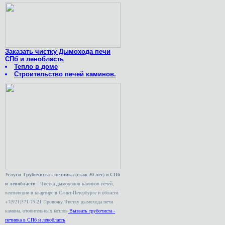
Заказать чистку Дымохода печи
СПб и ленобласть
Тепло в доме
Строительство печей каминов.
Услуги Трубочиста - печника (стаж 30 лет) в СПб
и ленобласти
- Чистка дымоходов каминов печей,
вентиляции в квартире в Санкт-Петербурге и области.
+7(921)371-75-21 Провожу Чистку дымохода печи
камина, отопительных котлов
Вызвать трубочиста -
печника в СПб и ленобласть