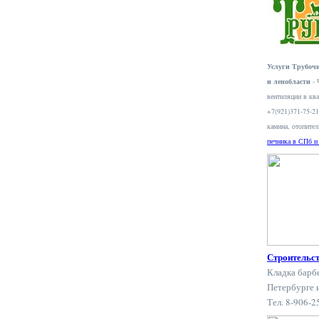
Услуги Трубочи
и ленобласти
- 
вентиляции в ква
+7(921)371-75-2
камина, отопите
печника в СПб и
Строительс
Кладка барб
Петербурге 
Тел. 8-906-