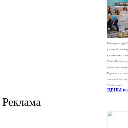
Построим дом 
комплексом ба
кирпичных печ
Санкт-Петербурге
принимаем заказ
Перекладка отопи
лежанкой и плит
"Сибирячка".
ЦЕНЫ на 
Реклама