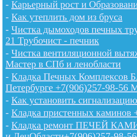
-
Карьерный рост и Образован
-
Как утеплить дом из бруса
-
Чистка дымоходов печных тру
21 Трубочист - печник
-
Чистка вентиляционной вытяж
Мастер в СПб и ленобласти
-
Кладка Печных Комплексов 
Петербурге +7(906)257-98-56 
-
Как установить сигнализацию
-
Кладка пристенных каминов 
-
Кладка ремонт ПЕЧЕЙ КАМИН
и ЛенОбласти+7(906)257-98-56