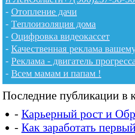
-
Отопление дачи
-
Теплоизоляция дома
-
Оцифровка видеокассет
-
Качественная реклама вашему
-
Реклама - двигатель прогресс
-
Всем мамам и папам !
Последние публикации в к
-
Карьерный рост и Обр
-
Как заработать первы