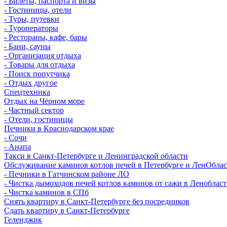
- Билеты, паспорта и визы
- Гостиницы, отели
- Туры, путевки
- Туроператоры
- Рестораны, кафе, бары
- Бани, сауны
- Организация отдыха
- Товары для отдыха
- Поиск попутчика
- Отдых другое
Спецтехника
Отдых на Чёрном море
- Частный сектор
- Отели, гостиницы
Печники в Краснодарском крае
- Сочи
- Анапа
Такси в Санкт-Петербурге и Ленинградской области
Обслуживание каминов котлов печей в Петербурге и ЛенОбла
- Печники в Гатчинском районе ЛО
- Чистка дымоходов печей котлов каминов от сажи в Леноблас
- Чистка каминов в СПб
Снять квартиру в Санкт-Петербурге без посредников
Сдать квартиру в Санкт-Петербурге
Геленджик