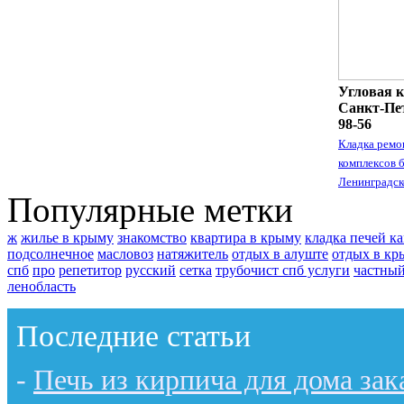
Угловая к
Санкт-Пет
98-56
Кладка ремо
комплексов 
Ленинградск
Популярные метки
ж
жилье в крыму
знакомство
квартира в крыму
кладка печей к
подсолнечное
масловоз
натяжитель
отдых в алуште
отдых в кр
спб
про
репетитор
русский
сетка
трубочист спб услуги
частный
ленобласть
Последние статьи
-
Печь из кирпича для дома зак