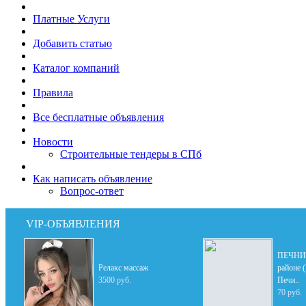
Платные Услуги
Добавить статью
Каталог компаний
Правила
Все бесплатные объявления
Новости
Строительные тендеры в СПб
Как написать объявление
Вопрос-ответ
VIP-ОБЪЯВЛЕНИЯ
ПЕЧНИК
Релакс массаж
районе 
3500 руб.
Печи..
70 руб.