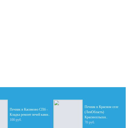
Печник в Красном селе
Печник в Касимово СПб -
(ЛенОбласть)
Кладка ремонт печей ками..
Красносельски..
100 руб.
70 руб.