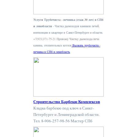
Услуги Трубочиста - печника (стаж 30 лет) в СПб
и ленобласти
- Чистка дымоходов каминов печей,
вентиляции в квартире в Санкт-Петербурге и области.
+7(921)371-75-21 Провожу Чистку дымохода печи
камина, отопительных котлов
Вызвать трубочиста -
печника в СПб и ленобласть
Строительство Барбекю Комплексов
Кладка барбекю под ключ в Санкт-
Петербурге и Ленинградской области.
Тел. 8-906-257-98-56 Мастер СПб