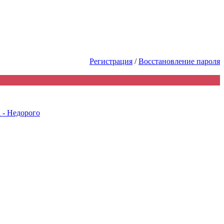
ь первым! Акции Скидки! Сделай 
Регистрация
/
Восстановление пароля
 - Недорого