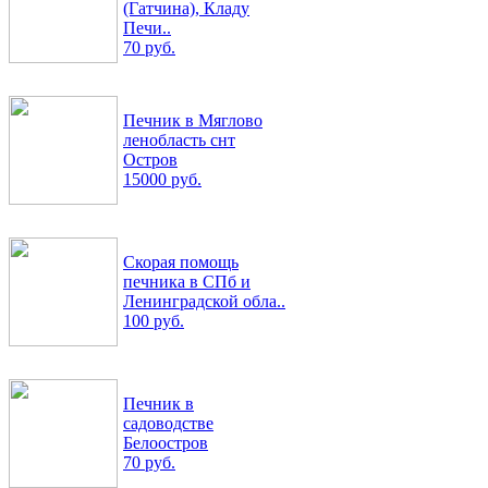
(Гатчина), Кладу
Печи..
70 руб.
Печник в Мяглово
ленобласть снт
Остров
15000 руб.
Скорая помощь
печника в СПб и
Ленинградской обла..
100 руб.
Печник в
садоводстве
Белоостров
70 руб.