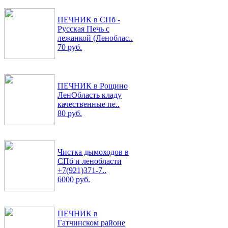
ПЕЧНИК в СПб -
Русская Печь с
лежанкой (Леноблас..
70 руб.
ПЕЧНИК в Рощино
ЛенОбласть кладу
качественные пе..
80 руб.
Чистка дымоходов в
СПб и ленобласти
+7(921)371-7..
6000 руб.
ПЕЧНИК в
Гатчинском районе