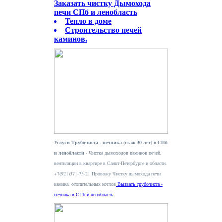
Заказать чистку Дымохода
печи СПб и ленобласть
Тепло в доме
Строительство печей
каминов.
Услуги Трубочиста - печника (стаж 30 лет) в СПб
и ленобласти
- Чистка дымоходов каминов печей,
вентиляции в квартире в Санкт-Петербурге и области.
+7(921)371-75-21 Провожу Чистку дымохода печи
камина, отопительных котлов
Вызвать трубочиста -
печника в СПб и ленобласть