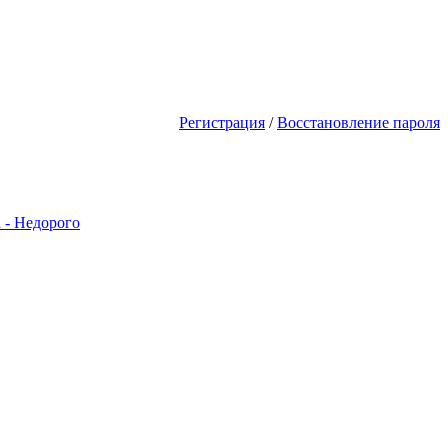
ь первым! Акции Скидки! Сделай 
Регистрация
/
Восстановление пароля
 - Недорого