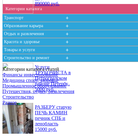
890000 руб.
Категории каталога
Транспорт
Образование карьера
Печник в Борисовой
Отдых и развлечения
Гриве (ленобласть)
Красота и здоровье
100 руб.
Товары и услуги
Строительство и ремонт
Услуги
Категории каталога статей
ТРУБОЧИСТА в
Финансы инвестирование
Петроградском
Медицина спорт, здоровье
районе Петербу..
Промышленное оборудование
5000 руб.
Путешествия, отдых, развлечения
Строительство
Разное
РАЗБЕРУ старую
ПЕЧЬ КАМИН
печник СПБ и
ленобласть
15000 руб.