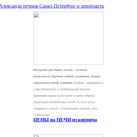
 Александр печник Санкт-Петербург и ленобласть
Построим дом баню, кухню с печным
комплексом барбекю любой сложности. Ремонт
кирпичных печей каминов
.Печники - каменщики в
Санкт-Петербурге и Ленинградской области,
принимаем заказы на большие и малые объемы.
Перекладка отопительных печей. Русские печи с
лежанкой и плитой с отопительным щитком, печь
"Сибирячка".
ЦЕНЫ на ПЕЧИ из кирпича