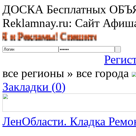
ДОСКА Бесплатных ОБ
Reklamnay.ru: Сайт Афи
екламы! Спешите разместить объя
Регис
все регионы » все города
Закладки (
0
)
ЛенОбласти. Кладка Ремон