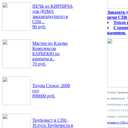
ПЕЧЬ из КИРПИЧА
для ДОМА
Заказать
заказать(купить) в
печи СПб 
СПб ..
Тепло 
90 руб.
Строит
каминов.
Мастер по Кладке
Комплексов
БАРБЕКЮ из
кирпича в..
70 руб.
Toyota Crown, 2008
год
Услуги Трубочи
890000 руб.
и ленобласти
- 
вентиляции в ква
+7(921)371-75-2
камина, отопите
Трубочист в СПб ,
печника в СПб и
Услуги Трубочиста в