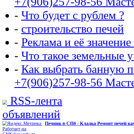
+7(906)257-98-56 Маст
-
Что будет с рублем ?
-
строительство печей
-
Реклама и её значение
-
Что такое земельные 
-
Как выбрать банную п
+7(906)257-98-56 Маст
RSS-лента
объявлений
Печник в СПб - Кладка Ремонт печей к
Работает на