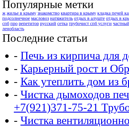
Популярные метки
ж
жилье в крыму
знакомство
квартира в крыму
кладка печей к
подсолнечное
масловоз
натяжитель
отдых в алуште
отдых в кр
спб
про
репетитор
русский
сетка
трубочист спб услуги
частный
ленобласть
Последние статьи
-
Печь из кирпича для д
-
Карьерный рост и Обр
-
Как утеплить дом из б
-
Чистка дымоходов печ
+7(921)371-75-21 Трубо
-
Чистка вентиляционно