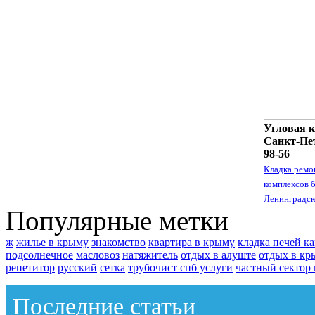
Угловая к
Санкт-Пет
98-56
Кладка ремо
комплексов 
Ленинградск
Популярные метки
ж
жилье в крыму
знакомство
квартира в крыму
кладка печей к
подсолнечное
масловоз
натяжитель
отдых в алуште
отдых в кр
репетитор
русский
сетка
трубочист спб услуги
частный сектор
Последние статьи