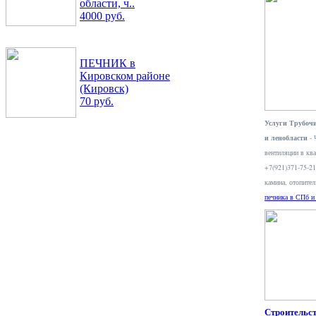
области, ч..
4000 руб.
ПЕЧНИК в
Кировском районе
(Кировск)
70 руб.
Услуги Трубочи
и ленобласти
- 
вентиляции в ква
+7(921)371-75-2
камина, отопите
печника в СПб и
Строительс