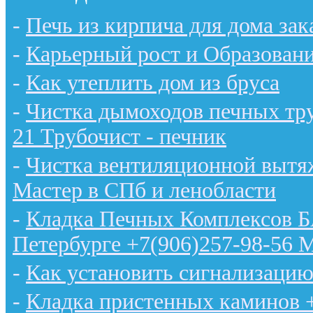
-
Печь из кирпича для дома зак
-
Карьерный рост и Образован
-
Как утеплить дом из бруса
-
Чистка дымоходов печных тру
21 Трубочист - печник
-
Чистка вентиляционной вытяж
Мастер в СПб и ленобласти
-
Кладка Печных Комплексов 
Петербурге +7(906)257-98-56 
-
Как установить сигнализацию
-
Кладка пристенных каминов 