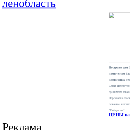
ленобласть
Построим дом 
комплексом ба
кирпичных печ
Санкт-Петербурге
принимаем заказ
Перекладка отопи
лежанкой и плит
"Сибирячка".
ЦЕНЫ на 
Реклама