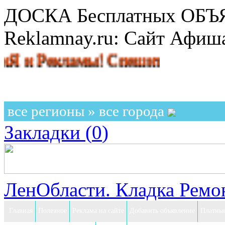
ДОСКА Бесплатных ОБ
Reklamnay.ru: Сайт Афи
Рекламы! Спешите разместить объ
все регионы » все города
Закладки (
0
)
ЛенОбласти. Кладка Ремон
Главная
Полезное
Реклама на сайте
Добавить объявление
Платные