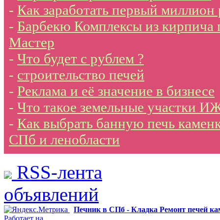
-
Как заработать первый миллион
-
Барбекю Комплексы из кирпича 
Мастер
-
Что будет с рублем ?
-
строительство печей
-
Реклама и её значение в бизнесе
-
Что такое земельные участки И
-
Как выбрать банную печь каменк
СПб и ленобласти
RSS-лента
объявлений
Печник в СПб - Кладка Ремонт печей к
Работает на