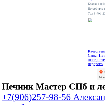
Кладка барб
Петербурге 
Тел. 8-906-
Качествен
Санкт-Пет
от строит
недорого
Печник Мастер СПб и л
+7(906)257-98-56 Алекса