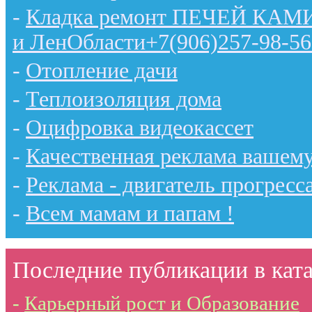
-
Кладка ремонт ПЕЧЕЙ КАМИН
и ЛенОбласти+7(906)257-98-56
-
Отопление дачи
-
Теплоизоляция дома
-
Оцифровка видеокассет
-
Качественная реклама вашему
-
Реклама - двигатель прогресс
-
Всем мамам и папам !
Последние публикации в ката
-
Карьерный рост и Образование