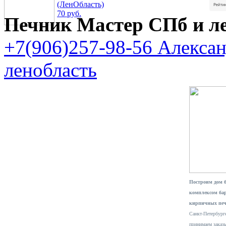
(ЛенОбласть)
70 руб.
Печник Мастер СПб и л
+7(906)257-98-56 Алекса
ленобласть
Построим дом 
комплексом ба
кирпичных печ
Санкт-Петербурге
принимаем заказ