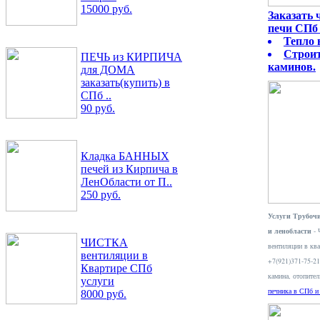
15000 руб.
Заказать
печи СПб 
Тепло 
Строит
ПЕЧЬ из КИРПИЧА
каминов.
для ДОМА
заказать(купить) в
СПб ..
90 руб.
Кладка БАННЫХ
печей из Кирпича в
ЛенОбласти от П..
250 руб.
Услуги Трубочи
и ленобласти
- 
ЧИСТКА
вентиляции в ква
вентиляции в
+7(921)371-75-2
Квартире СПб
камина, отопите
услуги
печника в СПб и
8000 руб.