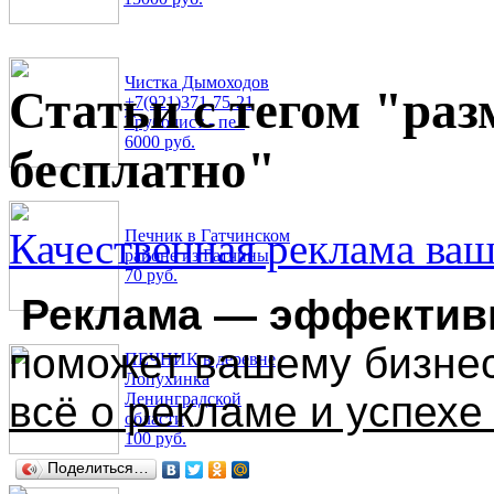
Чистка Дымоходов
Статьи с тегом "ра
+7(921)371-75-21
Трубочист - пе..
6000 руб.
бесплатно"
Качественная реклама ва
Печник в Гатчинском
районе из Гатчины
70 руб.
Реклама — эффектив
поможет вашему бизнесу
ПЕЧНИК в деревне
Лопухинка
всё о рекламе и успехе 
Ленинградской
области
100 руб.
Поделиться…