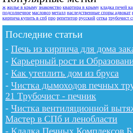
ж
жилье в крыму
знакомство
квартира в крыму
кладка печей к
подсолнечное
масловоз
металл
наследственные споры адвокат
кирпича купить в спб
про
репетитор
русский
сетка
трубочист с
Последние статьи
-
Печь из кирпича для дома зак
-
Карьерный рост и Образован
-
Как утеплить дом из бруса
-
Чистка дымоходов печных тру
21 Трубочист - печник
-
Чистка вентиляционной вытяж
Мастер в СПб и ленобласти
-
Кладка Печных Комплексов 