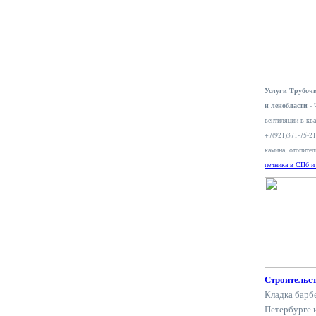
Услуги Трубочи
и ленобласти
- 
вентиляции в ква
+7(921)371-75-2
камина, отопите
печника в СПб и
Строительс
Кладка барб
Петербурге 