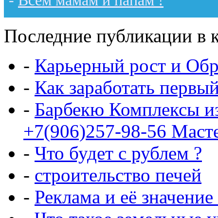
-
Всем мамам и папам !
Последние публикации в к
-
Карьерный рост и Обр
-
Как заработать первы
-
Барбекю Комплексы и
+7(906)257-98-56 Маст
-
Что будет с рублем ?
-
строительство печей
-
Реклама и её значение