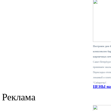
Построим дом 
комплексом ба
кирпичных печ
Санкт-Петербурге
принимаем заказ
Перекладка отопи
лежанкой и плит
"Сибирячка".
ЦЕНЫ на 
Реклама