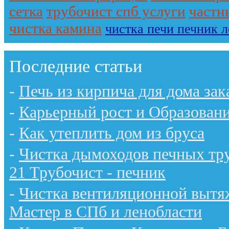
сетка
трубочист спб услуги
частн
чистка камина
чистка печи печник 
Последние статьи
-
Печь из кирпича для дома зак
-
Карьерный рост и Образован
-
Как утеплить дом из бруса
-
Чистка дымоходов печных тру
21 Трубочист - печник
-
Чистка вентиляционной вытяж
Мастер в СПб и ленобласти