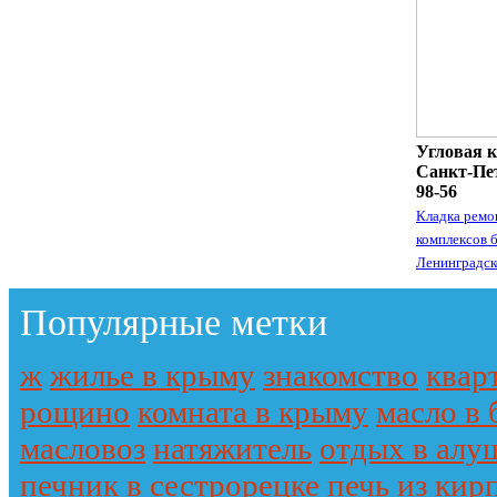
Угловая к
Санкт-Пет
98-56
Кладка ремо
комплексов 
Ленинградск
Популярные метки
ж
жилье в крыму
знакомство
квар
рощино
комната в крыму
масло в 
масловоз
натяжитель
отдых в алу
печник в сестрорецке
печь из кир