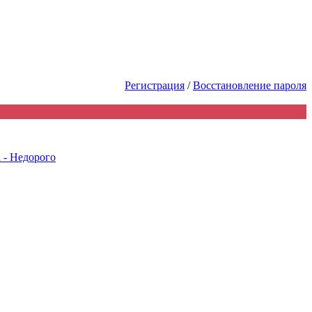
ь первым! Акции Скидки! Сделай
Регистрация
/
Восстановление пароля
 - Недорого