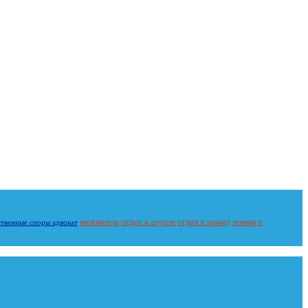
натяжитель
отдых в алуште
отдых в крыму
печник в
ственные споры адвокат