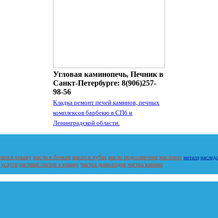
Угловая каминопечь, Печник в
Санкт-Петербурге: 8(906)257-
98-56
Кладка ремонт печей каминов, печных
комплексов барбекю в СПб и
Ленинградской области.
ната в крыму
масло в бочках
масло в кубах
масло подсолнечное
масловоз
металл
наслед
 услуги
частный сектор в крыму
чистка дымоходов
чистка камина