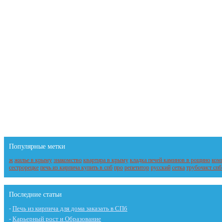
Популярные метки
ж
жилье в крыму
знакомство
квартира в крыму
кладка печей каминов в рощино
ком
сестрорецке
печь из кирпича купить в спб
про
репетитор
русский
сетка
трубочист спб
Последние статьи
-
Печь из кирпича для дома заказать в СПб
-
Карьерный рост и Образование