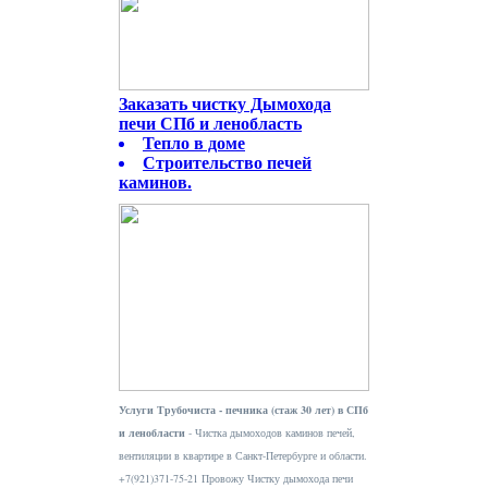
Заказать чистку Дымохода
печи СПб и ленобласть
Тепло в доме
Строительство печей
каминов.
Услуги Трубочиста - печника (стаж 30 лет) в СПб
и ленобласти
- Чистка дымоходов каминов печей,
вентиляции в квартире в Санкт-Петербурге и области.
+7(921)371-75-21 Провожу Чистку дымохода печи