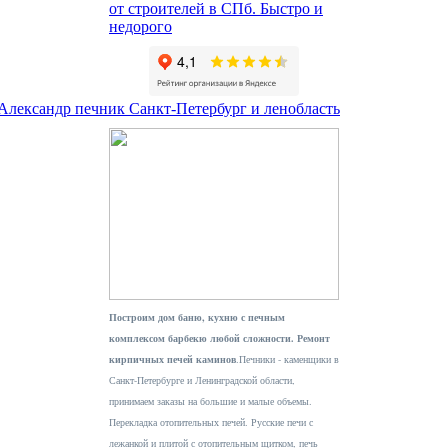
от строителей в СПб. Быстро и
недорого
 Александр печник Санкт-Петербург и ленобласть
Построим дом баню, кухню с печным
комплексом барбекю любой сложности. Ремонт
кирпичных печей каминов
.Печники - каменщики в
Санкт-Петербурге и Ленинградской области,
принимаем заказы на большие и малые объемы.
Перекладка отопительных печей. Русские печи с
лежанкой и плитой с отопительным щитком, печь