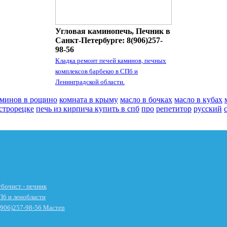
Угловая каминопечь, Печник в
Санкт-Петербурге: 8(906)257-
98-56
Кладка ремонт печей каминов, печных
комплексов барбекю в СПб и
Ленинградской области.
аминов в рощино
комната в крыму
масло в бочках
масло в кубах
строрецке
печь из кирпича купить в спб
про
репетитор
русский
бочист - печник
Пб и ленобласти
906)257-98-56 Мастер