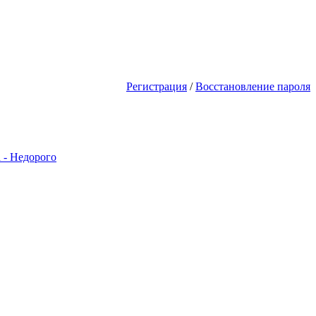
будешь первым! Акции Скидки! Сд
Регистрация
/
Восстановление пароля
 - Недорого