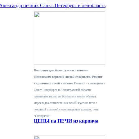
 Александр печник Санкт-Петербург и ленобласть
Построим дом баню, кухню с печным
комплексом барбекю любой сложности. Ремонт
кирпичных печей каминов
.Печники - каменщики в
Санкт-Петербурге и Ленинградской области,
принимаем заказы на большие и малые объемы.
Перекладка отопительных печей. Русские печи с
лежанкой и плитой с отопительным щитком, печь
"Сибирячка".
ЦЕНЫ на ПЕЧИ из кирпича