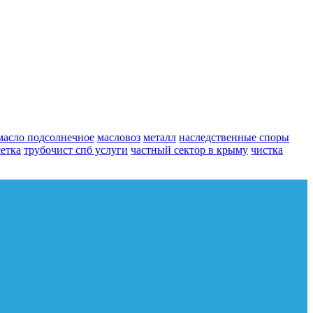
масло подсолнечное
масловоз
металл
наследственные споры
сетка
трубочист спб услуги
частный сектор в крыму
чистка