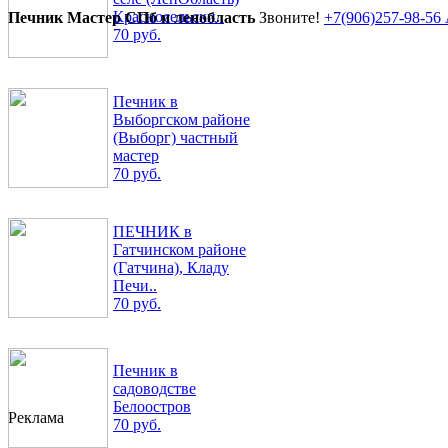
Красносельски..
Печник Мастер СПб и ленобласть
Звоните!
+7(906)257-98-56
70 руб.
Печник в
Выборгском районе
(Выборг) частный
мастер
70 руб.
ПЕЧНИК в
Гатчинском районе
(Гатчина), Кладу
Печи..
70 руб.
Печник в
садоводстве
Белоостров
Реклама
70 руб.