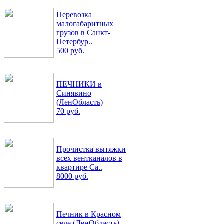
Перевозка
малогабаритных
грузов в Санкт-
Петербур..
500 руб.
ПЕЧНИКИ в
Синявино
(ЛенОбласть)
70 руб.
Прочистка вытяжки
всех вентканалов в
квартире Са..
8000 руб.
Печник в Красном
селе (ЛенОбласть)