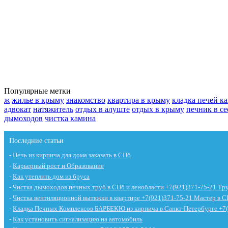
Популярные метки
ж
жилье в крыму
знакомство
квартира в крыму
кладка печей к
адвокат
натяжитель
отдых в алуште
отдых в крыму
печник в се
дымоходов
чистка камина
Последние статьи
-
Печь из кирпича для дома заказать в СПб
-
Карьерный рост и Образование
-
Как утеплить дом из бруса
-
Чистка дымоходов печных труб в СПб и ленобласти +7(921)371-75-21 Тру
-
Чистка вентиляционной вытяжки в квартире +7(921)371-75-21 Мастер в С
-
Кладка Печных Комплексов БАРБЕКЮ из кирпича в Санкт-Петербурге +7(
-
Как установить сигнализацию на автомобиль