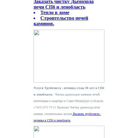
Заказать чистку Дымохода
печи СПб и ленобласть
Тепло в доме
Строительство печей
каминов.
Услуги Трубочиста - печника (стаж 30 лет) в СПб
и ленобласти
- Чистка дымоходов каминов печей,
вентиляции в квартире в Санкт-Петербурге и области.
+7(921)371-75-21 Провожу Чистку дымохода печи
камина, отопительных котлов
Вызвать трубочиста -
печника в СПб и ленобласть