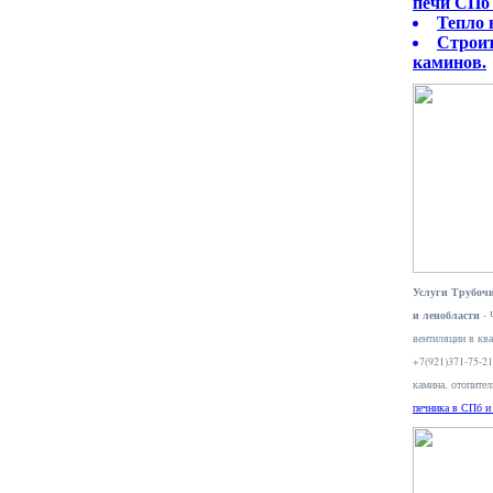
печи СПб 
Тепло 
Строит
каминов.
Услуги Трубочи
и ленобласти
- 
вентиляции в ква
+7(921)371-75-2
камина, отопите
печника в СПб и