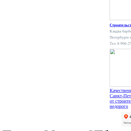
Строительс
Кладка барб
Петербурге 
Тел. 8-906-
Качествен
Санкт-Пет
от строит
недорого