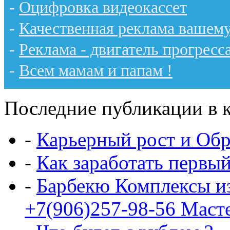
-
Оцифровка видеокассет
-
Качественная реклама вашему
-
Реклама - двигатель прогресс
-
Всем мамам и папам !
Последние публикации в к
-
Карьерный рост и Обр
-
Как заработать первы
-
Барбекю Комплексы и
+7(906)257-98-56 Маст