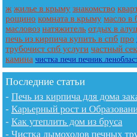
ж
жилье в крыму
знакомство
квар
рощино
комната в крыму
масло в 
масловоз
натяжитель
отдых в алу
печь из кирпича купить в спб
про
трубочист спб услуги
частный се
камина
чистка печи печник леноблас
Последние статьи
-
Печь из кирпича для дома зак
-
Карьерный рост и Образован
-
Как утеплить дом из бруса
-
Чистка дымоходов печных тру