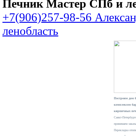
Печник Мастер СПб и л
+7(906)257-98-56 Алекса
ленобласть
Построим дом 
комплексом ба
кирпичных печ
Санкт-Петербурге
принимаем заказ
Перекладка отопи