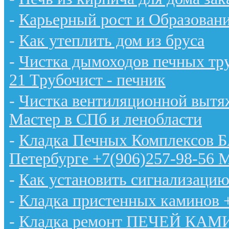
-
Карьерный рост и Образован
-
Как утеплить дом из бруса
-
Чистка дымоходов печных тру
21 Трубочист - печник
-
Чистка вентиляционной вытяж
Мастер в СПб и ленобласти
-
Кладка Печных Комплексов 
Петербурге +7(906)257-98-56 
-
Как установить сигнализацию
-
Кладка пристенных каминов 
-
Кладка ремонт ПЕЧЕЙ КАМИН