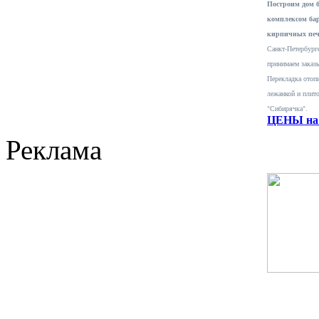
Построим дом 
комплексом ба
кирпичных печ
Санкт-Петербурге
принимаем заказ
Перекладка отопи
лежанкой и плит
"Сибирячка".
ЦЕНЫ на 
Реклама