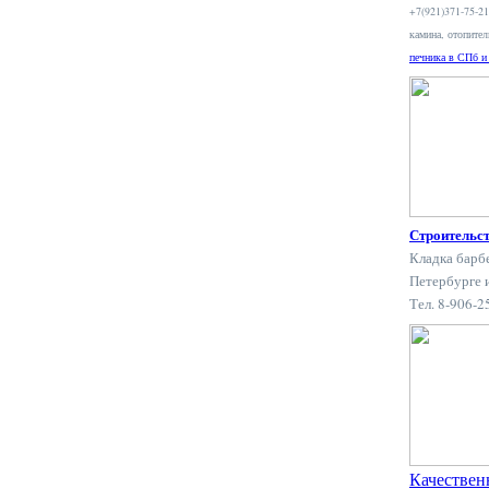
+7(921)371-75-2
камина, отопите
печника в СПб и
Строительс
Кладка барб
Петербурге 
Тел. 8-906-
Качествен