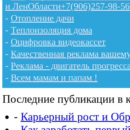
и ЛенОбласти+7(906)257-98-56
-
Отопление дачи
-
Теплоизоляция дома
-
Оцифровка видеокассет
-
Качественная реклама вашему
-
Реклама - двигатель прогресс
-
Всем мамам и папам !
Последние публикации в к
-
Карьерный рост и Обр
-
Как заработать первы