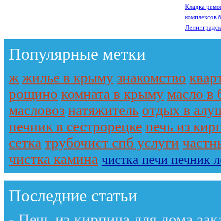
Кладка ремо
комплексов 
Ленинградск
Популярные метки
ж
жилье в крыму
знакомство
квар
рощино
комната в крыму
масло в 
масловоз
натяжитель
отдых в алу
печник в сестрорецке
печь из кир
сетка
трубочист спб услуги
частн
чистка камина
чистка печи печник 
Последние статьи
-
Печь из кирпича для дома зак