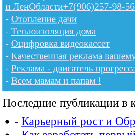
и ЛенОбласти+7(906)257-98-56
-
Отопление дачи
-
Теплоизоляция дома
-
Оцифровка видеокассет
-
Качественная реклама вашему
-
Реклама - двигатель прогресс
-
Всем мамам и папам !
Последние публикации в к
-
Карьерный рост и Обр
-
Как заработать первы