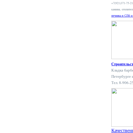
+7(921)371-75-2
камина, отопите
печника в СПб и
Строительс
Кладка барб
Петербурге 
Тел. 8-906-
Качествен