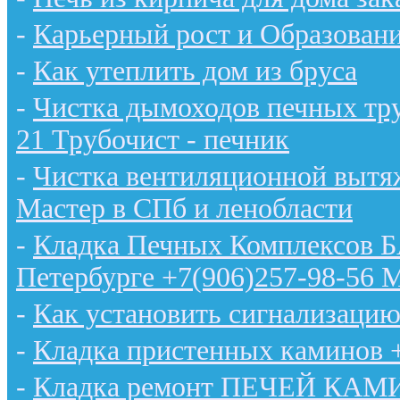
-
Карьерный рост и Образован
-
Как утеплить дом из бруса
-
Чистка дымоходов печных тру
21 Трубочист - печник
-
Чистка вентиляционной вытяж
Мастер в СПб и ленобласти
-
Кладка Печных Комплексов 
Петербурге +7(906)257-98-56 
-
Как установить сигнализацию
-
Кладка пристенных каминов 
-
Кладка ремонт ПЕЧЕЙ КАМИН