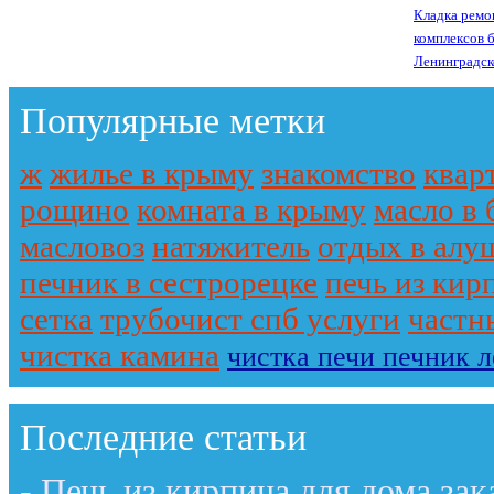
Кладка ремо
комплексов 
Ленинградск
Популярные метки
ж
жилье в крыму
знакомство
квар
рощино
комната в крыму
масло в 
масловоз
натяжитель
отдых в алу
печник в сестрорецке
печь из кир
сетка
трубочист спб услуги
частн
чистка камина
чистка печи печник 
Последние статьи
-
Печь из кирпича для дома зак