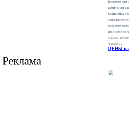
Построим дом 
комплексом ба
кирпичных печ
Санкт-Петербурге
принимаем заказ
Перекладка отопи
лежанкой и плит
"Сибирячка".
ЦЕНЫ на 
Реклама