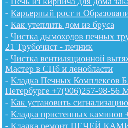
-
Печь из кирпича для дома зак
-
Карьерный рост и Образован
-
Как утеплить дом из бруса
-
Чистка дымоходов печных тру
21 Трубочист - печник
-
Чистка вентиляционной вытяж
Мастер в СПб и ленобласти
-
Кладка Печных Комплексов 
Петербурге +7(906)257-98-56 
-
Как установить сигнализацию
-
Кладка пристенных каминов 
-
Кладка ремонт ПЕЧЕЙ КАМИН