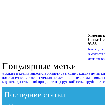
Угловая к
Санкт-Пет
98-56
Кладка ремо
комплексов 
Ленинградск
Популярные метки
ж
жилье в крыму
знакомство
квартира в крыму
кладка печей к
подсолнечное
масловоз
металл
наследственные споры адвокат
кирпича купить в спб
про
репетитор
русский
сетка
трубочист с
Последние статьи