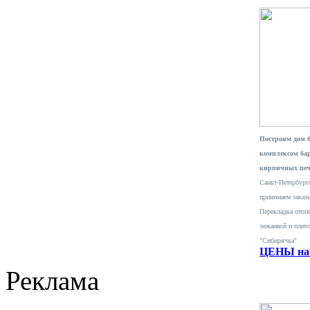
Построим дом 
комплексом ба
кирпичных печ
Санкт-Петербурге
принимаем заказ
Перекладка отопи
лежанкой и плит
"Сибирячка".
ЦЕНЫ на 
Реклама