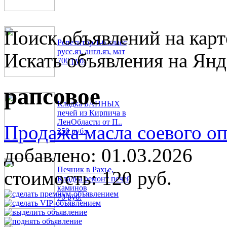
Поиск объявлений на карт
Репетитор 1-6 класс
русс.яз. англ.яз, мат
Искать объявления на Янд
700 руб.
рапсовое
Кладка БАННЫХ
печей из Кирпича в
ЛенОбласти от П..
Продажа масла соевого оп
250 руб.
добавлено:
01.03.2026
Печник в Рахье,
стоимость:
120 руб.
Кладка ремонт печей
каминов
70 руб.