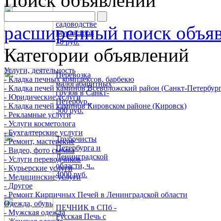
Поиск объявлений
Печник в
садоводстве
расширенный поиск объя
Белоостров
70 руб.
Категории объявлений
Услуги, деятельность
Перевозка
- Кладка печных комплексов, барбекю
малогабаритных
- Кладка печей каминов Всеволожский район (Санкт-Петербург
грузов в Санкт-
- Юридические услуги
Петербур..
- Кладка печей каминов Кировском районе (Кировск)
500 руб.
- Рекламные услуги
- Услуги косметолога
- Бухгалтерские услуги
Трубочисты
- Ремонт, мастерские
Петербурга и
- Видео, фото сьемка
Ленинградской
- Услуги переводчиков
области, ч..
- Курьерские услуги
4000 руб.
- Медицинские услуги
- Другое
- Ремонт Кирпичных Печей в Ленинградской области
Одежда, обувь
ПЕЧНИК в СПб -
- Мужская одежда
Русская Печь с