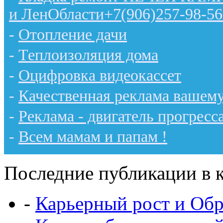
и ЛенОбласти+7(906)257-98-56
-
Отопление дачи
-
Теплоизоляция дома
-
Оцифровка видеокассет
-
Качественная реклама вашему
-
Реклама - двигатель прогресс
-
Всем мамам и папам !
Последние публикации в к
-
Карьерный рост и Обр