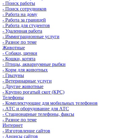
- Поиск работы
- Поиск сотрудников
- Работа на дому
- Работа за границей
- Работа для студентов
- Удаленная работа
- Иммиграционные услуги
- Разное по теме
Животные
- Собаки, щенки
- Кошки, котята
- Птицы, аквариумные рыбки
- Корм для животных
- Грызуны
- Ветеринарные услуги
- Другие животные
- Крупно рогатый скот (КРС)
Телефоны
- Комплектующие для мобильных телефонов
- АТС и оборудование для АТС
- Стационарные телефоны, факсы
- Разное по теме
Интернет
- Изготовление сайтов
- Анонсы сайтов