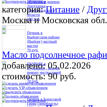
ПЕЧНИК в деревне
категория:
Питание
/
Друг
Лопухинка
Ленинградской
области
Москва и Московская обл.
100 руб.
Печник в
Выборгском районе
(Выборг) частный
мастер
70 руб.
Масло подсолнечное рафи
добавлено:
05.02.2026
ПЕЧНИК в
Пупышево - Кладка
ремонт чистка печей
стоимость:
90 руб.
к..
70 руб.
Печник в Борисовой
Гриве (ленобласть)