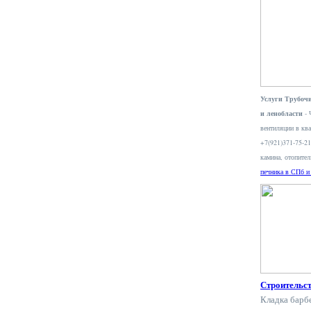
Услуги Трубочи
и ленобласти
- 
вентиляции в ква
+7(921)371-75-2
камина, отопите
печника в СПб и
Строительс
Кладка барб