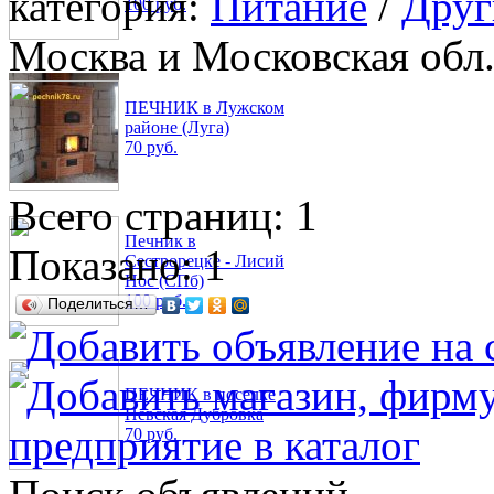
категория:
Питание
/
Друг
100 руб.
Москва и Московская обл.
ПЕЧНИК в Лужском
районе (Луга)
70 руб.
Всего страниц: 1
Печник в
Показано:
1
Сестрорецке - Лисий
Нос (СПб)
100 руб.
Поделиться…
ПЕЧНИК в поселке
Невская Дубровка
70 руб.