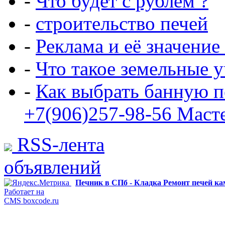
-
Что будет с рублем ?
-
строительство печей
-
Реклама и её значение
-
Что такое земельные 
-
Как выбрать банную п
+7(906)257-98-56 Маст
RSS-лента
объявлений
Печник в СПб - Кладка Ремонт печей к
Работает на
CMS boxcode.ru