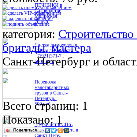
ПЕЧНИКИ в
Садоводстве
Мшинская
70 руб.
категория:
Строительство
бригады, мастера
Чистка дымоходов в
СПб и ленобласти
+7(921)371-7..
Санкт-Петербург и област
6000 руб.
Перевозка
малогабаритных
грузов в Санкт-
Петербур..
Всего страниц: 1
500 руб.
Показано:
1
Трубочист в СПб ,
Услуги Трубочиста в
Поделиться…
Санкт-Пете..