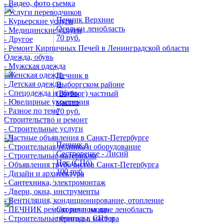
- Видео, фото сьемка
- Услуги переводчиков
Печник Верхние
- Курьерские услуги
Осельки ленобласть
- Медицинские услуги
70 руб.
- Другое
- Ремонт Кирпичных Печей в Ленинградской области
Одежда, обувь
- Мужская одежда
- Женская одежда
Печник в
- Детская одежда
Выборгском районе
- Спецодежда и обувь
(Выборг) частный
- Ювелирные украшения
мастер
- Разное по теме
70 руб.
Строительство и ремонт
- Строительные услуги
- Частные объявления в Санкт-Петербурге
Печник в
- Строительная техника и оборудование
Сестрорецке - Лисий
- Строительные материалы
Нос (СПб)
- Объявления трубочистов Санкт-Петербурга
100 руб.
- Дизайн и архитектура
- Сантехника, электромонтаж
- Двери, окна, инструменты
- Вентиляция, кондиционирование, отопление
- ПЕЧНИК ремонт печи на даче ленобласть
Скорая помощь
- Строительные бригады, мастера
печника в СПб и