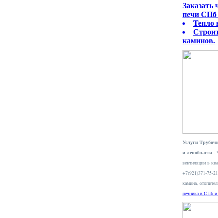
Заказать
печи СПб 
Тепло 
Строит
каминов.
Услуги Трубочи
и ленобласти
- 
вентиляции в ква
+7(921)371-75-2
камина, отопите
печника в СПб и