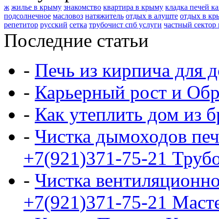
ж
жилье в крыму
знакомство
квартира в крыму
кладка печей к
подсолнечное
масловоз
натяжитель
отдых в алуште
отдых в кр
репетитор
русский
сетка
трубочист спб услуги
частный сектор
Последние статьи
-
Печь из кирпича для д
-
Карьерный рост и Обр
-
Как утеплить дом из б
-
Чистка дымоходов печ
+7(921)371-75-21 Трубо
-
Чистка вентиляционно
+7(921)371-75-21 Маст