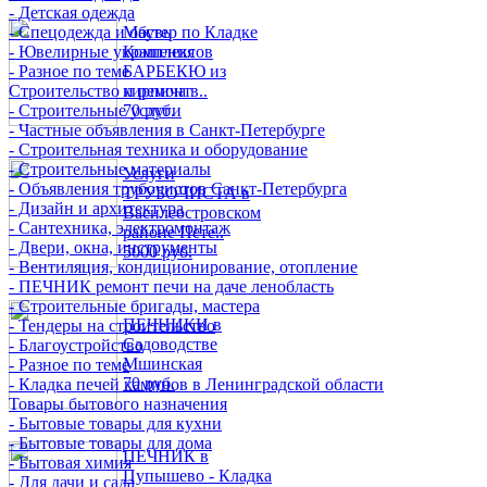
- Детская одежда
- Спецодежда и обувь
Мастер по Кладке
- Ювелирные украшения
Комплексов
- Разное по теме
БАРБЕКЮ из
Строительство и ремонт
кирпича в..
- Строительные услуги
70 руб.
- Частные объявления в Санкт-Петербурге
- Строительная техника и оборудование
- Строительные материалы
Услуги
- Объявления трубочистов Санкт-Петербурга
ТРУБОЧИСТА в
- Дизайн и архитектура
Василеостровском
- Сантехника, электромонтаж
районе Пете..
- Двери, окна, инструменты
5000 руб.
- Вентиляция, кондиционирование, отопление
- ПЕЧНИК ремонт печи на даче ленобласть
- Строительные бригады, мастера
ПЕЧНИКИ в
- Тендеры на строительство
Садоводстве
- Благоустройство
Мшинская
- Разное по теме
70 руб.
- Кладка печей каминов в Ленинградской области
Товары бытового назначения
- Бытовые товары для кухни
- Бытовые товары для дома
ПЕЧНИК в
- Бытовая химия
Пупышево - Кладка
- Для дачи и сада