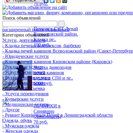
Поделиться…
70 руб.
Поиск объявлений
Печник в СНТ Дунай
расширенный поиск объявлений
Всеволожский район.
Категории объявлений
Кладка ре..
Услуги, деятельность
100 руб.
- Кладка печных комплексов, барбекю
- Кладка печей каминов Всеволожский район (Санкт-Петербург
- Юридические услуги
- Кладка печей каминов Кировском районе (Кировск)
- Рекламные услуги
Чистка дымоходов
- Услуги косметолога
печей каминов
- Бухгалтерские услуги
котлов в СПб и ле..
- Ремонт, мастерские
6000 руб.
- Видео, фото сьемка
- Услуги переводчиков
- Курьерские услуги
- Медицинские услуги
ПЕЧНИКИ в
- Другое
Синявино
- Ремонт Кирпичных Печей в Ленинградской области
(ЛенОбласть)
Одежда, обувь
70 руб.
- Мужская одежда
- Женская одежда