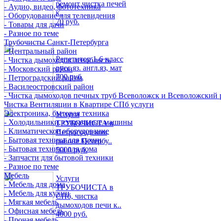
ремонт чистка печей
- Аудио, видео, фототехника
к..
- Оборудование для телевидения
70 руб.
- Товары для дачи
- Разное по теме
Трубочисты Санкт-Петербурга
- Центральный район
Репетитор 1-6 класс
- Чистка дымоходов ленобласть
русс.яз. англ.яз, мат
- Московский район
700 руб.
- Петроградский район
- Василеостровский район
- Чистка дымоходов печных труб Всеволожск и Всеволожский 
Чистка Вентиляции в Квартире СПб услуги
Электроника, бытовая техника
Услуги
- Холодильники, стиральные машины
ТРУБОЧИСТА в
- Климатическое оборудование
Петроградском
- Бытовая техника для кухни
районе Петербу..
- Бытовая техника для дома
5000 руб.
- Запчасти для бытовой техники
- Разное по теме
Мебель
Услуги
- Мебель для дома
ТРУБОЧИСТА в
- Мебель для кухни
СПб, чистка
- Мягкая мебель
дымоходов печи к..
- Офисная мебель
4000 руб.
- Прочая мебель