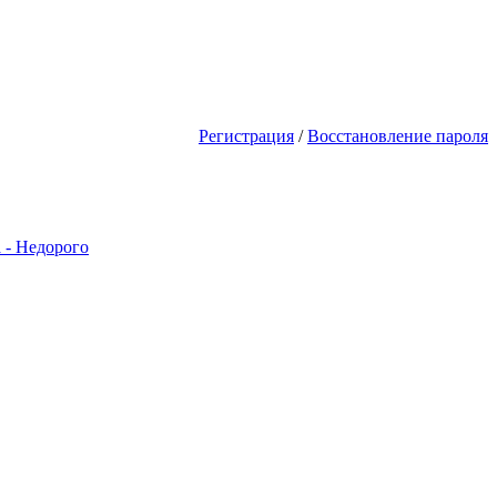
шь первым! Акции Скидки! Сделай
Регистрация
/
Восстановление пароля
 - Недорого