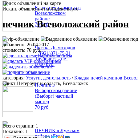
Поиск объявлений на карте
Кладу печи камины в
Искать объявления на Яндекс карте
Всеволожском
районе
печник Всеволожский район
70 руб.
добавлено:
26.04.2017
Чистка Дымоходов
стоимость:
70 руб.
+7(921)371-75-21
Трубочист - пе..
6000 руб.
категория:
Услуги, деятельность
/
Кладка печей каминов Всево
Санкт-Петербург и область, Всеволожск
Печник в
Выборгском районе
(Выборг) частный
мастер
70 руб.
Всего страниц: 1
ПЕЧНИК в Лужском
Показано:
1
районе (Луга)