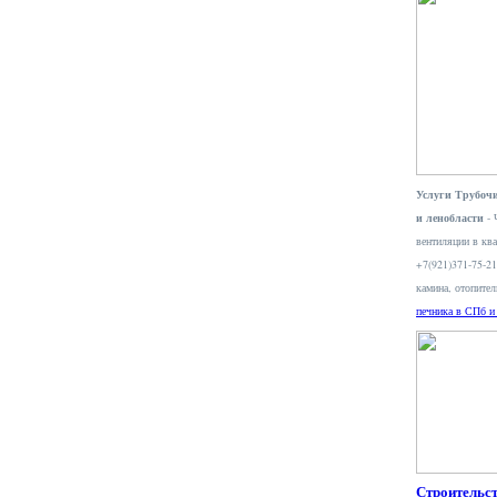
Услуги Трубочи
и ленобласти
- 
вентиляции в ква
+7(921)371-75-2
камина, отопите
печника в СПб и
Строительс