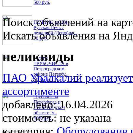
500 руб.
Поиск объявлений на карт
ПЕЧНИК в СПб -
Русская Печь с
Искать объявления на Янд
лежанкой (Леноблас..
70 руб.
неликвиды
Услуги
ТРУБОЧИСТА в
Петроградском
ПАО Уралкалий реализуе
районе Петербу..
5000 руб.
ассортименте
Трубочисты
добавлено:
16.04.2026
Петербурга и
Ленинградской
области, ч..
стоимость:
не указана
4000 руб.
категория:
Оборудование