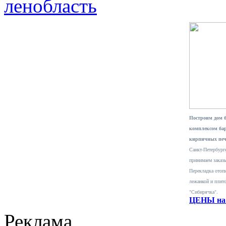
ленобласть
Построим дом 
комплексом ба
кирпичных печ
Санкт-Петербурге
принимаем заказ
Перекладка отопи
лежанкой и плит
"Сибирячка".
ЦЕНЫ на 
Реклама