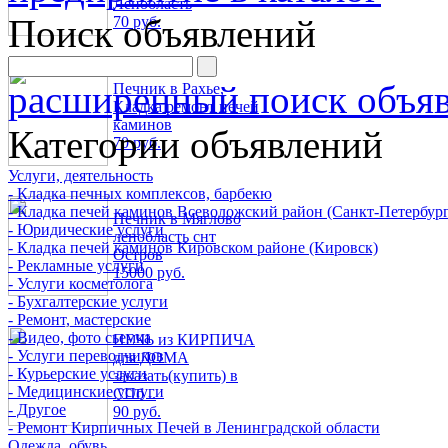
Ленобласть
Поиск объявлений
70 руб.
расширенный поиск объя
Печник в Рахье,
Кладка ремонт печей
каминов
Категории объявлений
70 руб.
Услуги, деятельность
- Кладка печных комплексов, барбекю
- Кладка печей каминов Всеволожский район (Санкт-Петербург
Печник в Мяглово
- Юридические услуги
ленобласть снт
- Кладка печей каминов Кировском районе (Кировск)
Остров
- Рекламные услуги
15000 руб.
- Услуги косметолога
- Бухгалтерские услуги
- Ремонт, мастерские
- Видео, фото сьемка
ПЕЧЬ из КИРПИЧА
- Услуги переводчиков
для ДОМА
- Курьерские услуги
заказать(купить) в
- Медицинские услуги
СПб ..
- Другое
90 руб.
- Ремонт Кирпичных Печей в Ленинградской области
Одежда, обувь