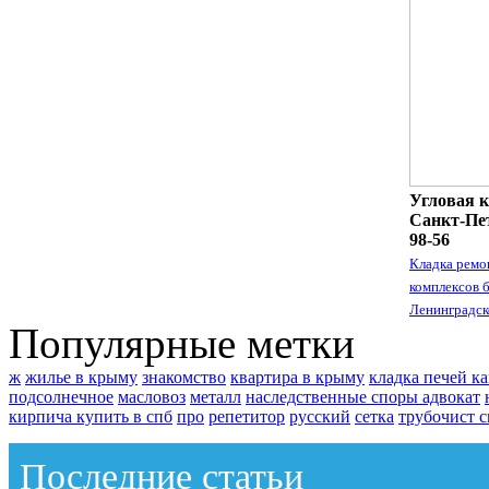
Угловая к
Санкт-Пет
98-56
Кладка ремо
комплексов 
Ленинградск
Популярные метки
ж
жилье в крыму
знакомство
квартира в крыму
кладка печей к
подсолнечное
масловоз
металл
наследственные споры адвокат
кирпича купить в спб
про
репетитор
русский
сетка
трубочист с
Последние статьи