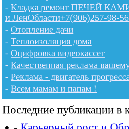
-
Кладка ремонт ПЕЧЕЙ КАМИН
и ЛенОбласти+7(906)257-98-56
-
Отопление дачи
-
Теплоизоляция дома
-
Оцифровка видеокассет
-
Качественная реклама вашему
-
Реклама - двигатель прогресс
-
Всем мамам и папам !
Последние публикации в к
-
Карьерный рост и Обр