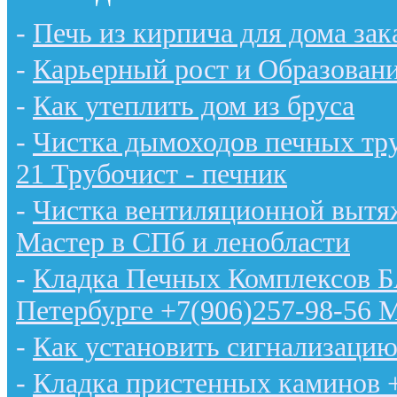
-
Печь из кирпича для дома зак
-
Карьерный рост и Образован
-
Как утеплить дом из бруса
-
Чистка дымоходов печных тру
21 Трубочист - печник
-
Чистка вентиляционной вытяж
Мастер в СПб и ленобласти
-
Кладка Печных Комплексов 
Петербурге +7(906)257-98-56 
-
Как установить сигнализацию
-
Кладка пристенных каминов 