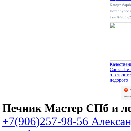
Кладка барб
Петербурге 
Тел. 8-906-
Качествен
Санкт-Пет
от строит
недорого
Печник Мастер СПб и л
+7(906)257-98-56 Алекса