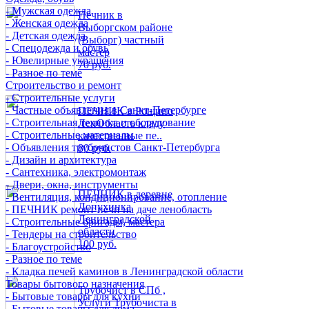
- Мужская одежда
Печник в
- Женская одежда
Выборгском районе
- Детская одежда
(Выборг) частный
- Спецодежда и обувь
мастер
- Ювелирные украшения
70 руб.
- Разное по теме
Строительство и ремонт
- Строительные услуги
- Частные объявления в Санкт-Петербурге
ПЕЧНИК в Рощино
- Строительная техника и оборудование
ЛенОбласть кладу
- Строительные материалы
качественные пе..
- Объявления трубочистов Санкт-Петербурга
80 руб.
- Дизайн и архитектура
- Сантехника, электромонтаж
- Двери, окна, инструменты
ПЕЧНИК в деревне
- Вентиляция, кондиционирование, отопление
Лопухинка
- ПЕЧНИК ремонт печи на даче ленобласть
Ленинградской
- Строительные бригады, мастера
области
- Тендеры на строительство
100 руб.
- Благоустройство
- Разное по теме
- Кладка печей каминов в Ленинградской области
Товары бытового назначения
Трубочист в СПб ,
- Бытовые товары для кухни
Услуги Трубочиста в
- Бытовые товары для дома