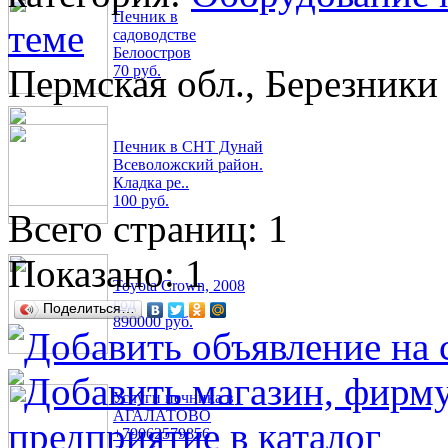
Печник в
теме
садоводстве
Белоостров
Пермская обл., Березники
70 руб.
Печник в СНТ Дунай
Всеволожский район.
Кладка ре..
100 руб.
Всего страниц: 1
Показано:
1
Toyota Crown, 2008
год
Поделиться…
890000 руб.
Услуги печника в
АГАЛАТОВО
+79062579856