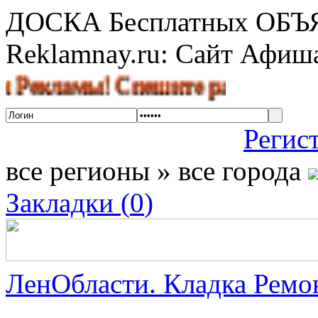
ДОСКА Бесплатных ОБ
Reklamnay.ru: Сайт Афи
амы! Спешите разместить объявл
Регис
все регионы » все города
Закладки (
0
)
ЛенОбласти. Кладка Ремон