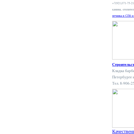
+7(921)371-75-2
камина, отопите
печника в СПб и
Строительс
Кладка барб
Петербурге 
Тел. 8-906-
Качествен