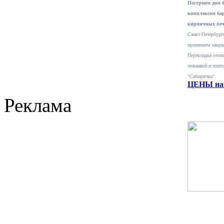
Построим дом 
комплексом ба
кирпичных печ
Санкт-Петербурге
принимаем заказ
Перекладка отопи
лежанкой и плит
"Сибирячка".
ЦЕНЫ на 
Реклама