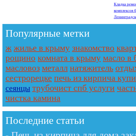
Кладка ремо
комплексов 
Ленинградск
Популярные метки
ж
жилье в крыму
знакомство
квар
рощино
комната в крыму
масло в 
масловоз
металл
натяжитель
отды
сестрорецке
печь из кирпича купи
трубочист спб услуги
част
сеянцы
чистка камина
Последние статьи
-
Печь из кирпича для дома зак