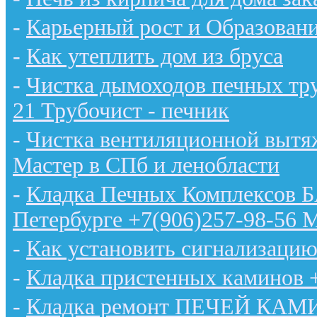
-
Карьерный рост и Образован
-
Как утеплить дом из бруса
-
Чистка дымоходов печных тру
21 Трубочист - печник
-
Чистка вентиляционной вытяж
Мастер в СПб и ленобласти
-
Кладка Печных Комплексов 
Петербурге +7(906)257-98-56 
-
Как установить сигнализацию
-
Кладка пристенных каминов 
-
Кладка ремонт ПЕЧЕЙ КАМИН