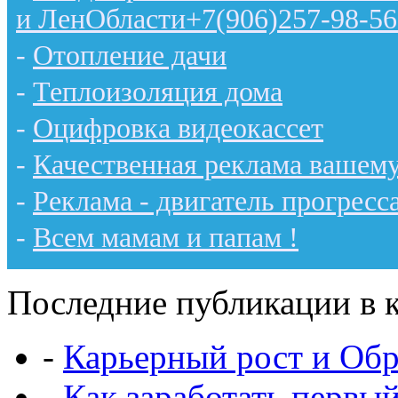
и ЛенОбласти+7(906)257-98-56
-
Отопление дачи
-
Теплоизоляция дома
-
Оцифровка видеокассет
-
Качественная реклама вашему
-
Реклама - двигатель прогресс
-
Всем мамам и папам !
Последние публикации в к
-
Карьерный рост и Обр
-
Как заработать первы