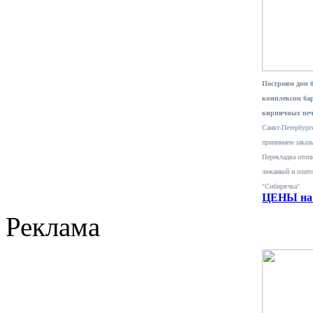
Построим дом 
комплексом ба
кирпичных печ
Санкт-Петербурге
принимаем заказ
Перекладка отопи
лежанкой и плит
"Сибирячка".
ЦЕНЫ на 
Реклама