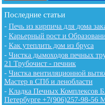
Последние статьи
-
Печь из кирпича для дома зак
-
Карьерный рост и Образован
-
Как утеплить дом из бруса
-
Чистка дымоходов печных тру
21 Трубочист - печник
-
Чистка вентиляционной вытяж
Мастер в СПб и ленобласти
-
Кладка Печных Комплексов 
Петербурге +7(906)257-98-56 