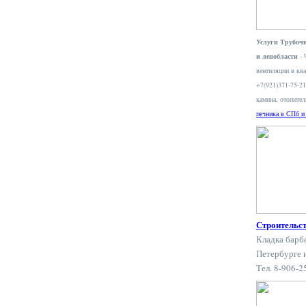
Услуги Трубочи
и ленобласти
- 
вентиляции в ква
+7(921)371-75-2
камина, отопите
печника в СПб и
Строительс
Кладка барб
Петербурге 
Тел. 8-906-