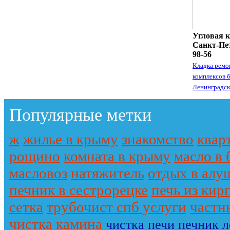
Угловая к
Санкт-Пет
98-56
Кладка ремо
комплексов 
Ленинградск
Популярные метки
ж
жилье в крыму
знакомство
квар
рощино
комната в крыму
масло в 
масловоз
натяжитель
отдых в алу
печник в сестрорецке
печь из кир
сетка
трубочист спб услуги
частн
чистка камина
чистка печи печник 