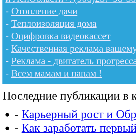
-
Отопление дачи
-
Теплоизоляция дома
-
Оцифровка видеокассет
-
Качественная реклама вашему
-
Реклама - двигатель прогресс
-
Всем мамам и папам !
Последние публикации в к
-
Карьерный рост и Обр
-
Как заработать первы