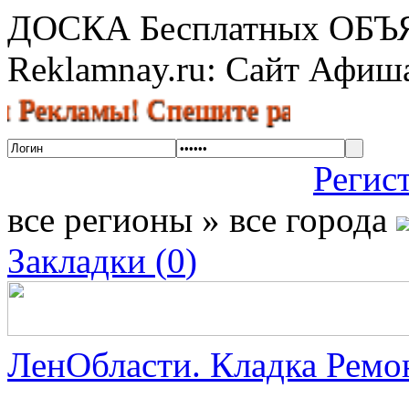
ДОСКА Бесплатных ОБ
Reklamnay.ru: Сайт Афи
амы! Спешите разместить объявл
Регис
все регионы » все города
Закладки (
0
)
ЛенОбласти. Кладка Ремон