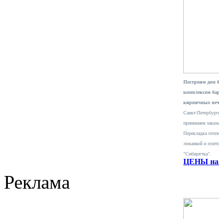
Построим дом 
комплексом ба
кирпичных печ
Санкт-Петербурге
принимаем заказ
Перекладка отопи
лежанкой и плит
"Сибирячка".
ЦЕНЫ на 
Реклама