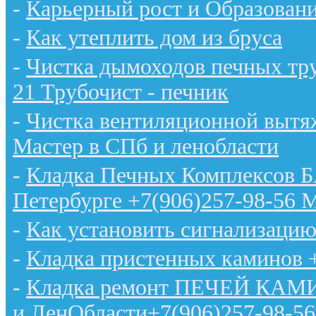
-
Карьерный рост и Образован
-
Как утеплить дом из бруса
-
Чистка дымоходов печных тру
21 Трубочист - печник
-
Чистка вентиляционной вытяж
Мастер в СПб и ленобласти
-
Кладка Печных Комплексов 
Петербурге +7(906)257-98-56 
-
Как установить сигнализацию
-
Кладка пристенных каминов 
-
Кладка ремонт ПЕЧЕЙ КАМИН
и ЛенОбласти+7(906)257-98-56