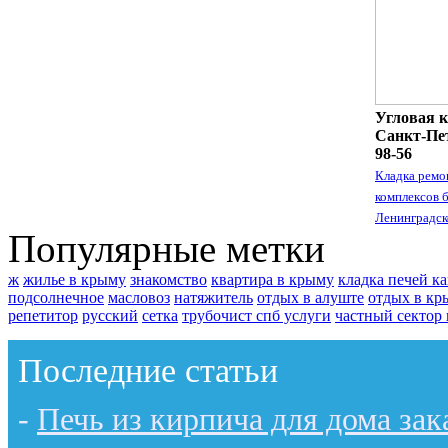
Угловая к
Санкт-Пет
98-56
Кладка ремо
комплексов 
Ленинградск
Популярные метки
ж
жилье в крыму
знакомство
квартира в крыму
кладка печей к
подсолнечное
масловоз
натяжитель
отдых в алуште
отдых в кр
репетитор
русский
сетка
трубочист спб услуги
частный сектор
Последние статьи
-
Печь из кирпича для дома зак