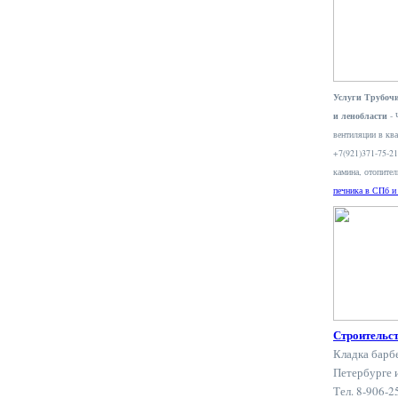
Услуги Трубочи
и ленобласти
- 
вентиляции в ква
+7(921)371-75-2
камина, отопите
печника в СПб и
Строительс
Кладка барб
Петербурге 
Тел. 8-906-