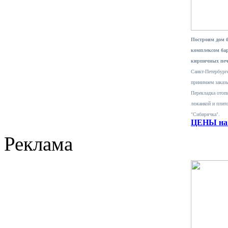
Построим дом 
комплексом ба
кирпичных печ
Санкт-Петербурге
принимаем заказ
Перекладка отопи
лежанкой и плит
"Сибирячка".
ЦЕНЫ на 
Реклама