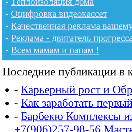
-
Теплоизоляция дома
-
Оцифровка видеокассет
-
Качественная реклама вашему
-
Реклама - двигатель прогресс
-
Всем мамам и папам !
Последние публикации в к
-
Карьерный рост и Обр
-
Как заработать первы
-
Барбекю Комплексы и
+7(906)257-98-56 Маст