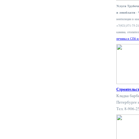
Услуги Трубочи
и ленобласти
- 
вентиляции в ква
+7(921)371-75-2
камина, отопите
печника в СПб и
Строительс
Кладка барб
Петербурге 
Тел. 8-906-