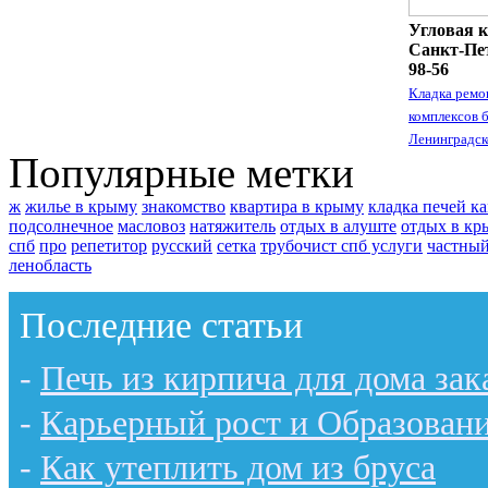
Угловая к
Санкт-Пет
98-56
Кладка ремо
комплексов 
Ленинградск
Популярные метки
ж
жилье в крыму
знакомство
квартира в крыму
кладка печей к
подсолнечное
масловоз
натяжитель
отдых в алуште
отдых в кр
спб
про
репетитор
русский
сетка
трубочист спб услуги
частный
ленобласть
Последние статьи
-
Печь из кирпича для дома зак
-
Карьерный рост и Образован
-
Как утеплить дом из бруса