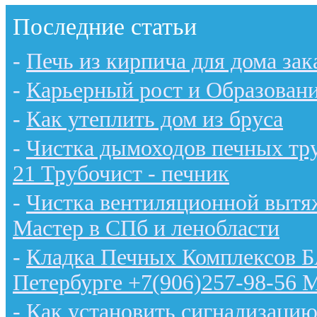
Последние статьи
-
Печь из кирпича для дома зак
-
Карьерный рост и Образован
-
Как утеплить дом из бруса
-
Чистка дымоходов печных тру
21 Трубочист - печник
-
Чистка вентиляционной вытяж
Мастер в СПб и ленобласти
-
Кладка Печных Комплексов 
Петербурге +7(906)257-98-56 
-
Как установить сигнализацию