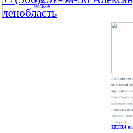
100 руб.
ленобласть
Построим дом 
комплексом ба
кирпичных печ
Санкт-Петербурге
принимаем заказ
Перекладка отопи
лежанкой и плит
"Сибирячка".
ЦЕНЫ на 