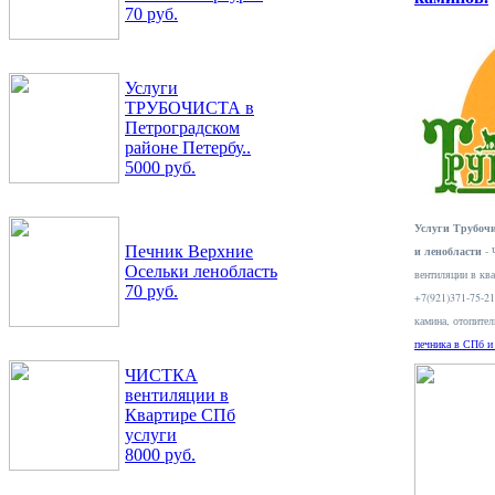
70 руб.
Услуги
ТРУБОЧИСТА в
Петроградском
районе Петербу..
5000 руб.
Услуги Трубочи
Печник Верхние
и ленобласти
- 
Осельки ленобласть
вентиляции в ква
70 руб.
+7(921)371-75-2
камина, отопите
печника в СПб и
ЧИСТКА
вентиляции в
Квартире СПб
услуги
8000 руб.