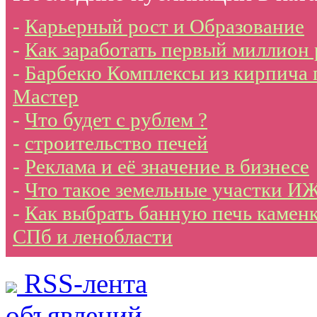
-
Карьерный рост и Образование
-
Как заработать первый миллион
-
Барбекю Комплексы из кирпича 
Мастер
-
Что будет с рублем ?
-
строительство печей
-
Реклама и её значение в бизнесе
-
Что такое земельные участки И
-
Как выбрать банную печь каменк
СПб и ленобласти
RSS-лента
объявлений