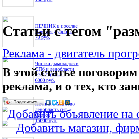
Статьи с тегом "ра
ПЕЧНИК в поселке
Невская Дубровка
70 руб.
Реклама - двигатель прогр
Чистка дымоходов в
В этой статье поговорим
СПб и ленобласти
+7(921)371-7..
6000 руб.
реклама, и о тех, кто за
Поделиться…
Печник в Мяглово
ленобласть снт
Остров
15000 руб.