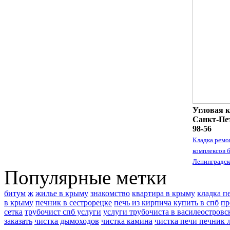
Угловая к
Санкт-Пет
98-56
Кладка ремо
комплексов 
Ленинградск
Популярные метки
битум
ж
жилье в крыму
знакомство
квартира в крыму
кладка п
в крыму
печник в сестрорецке
печь из кирпича купить в спб
пр
сетка
трубочист спб услуги
услуги трубочиста в василеостровс
заказать
чистка дымоходов
чистка камина
чистка печи печник 