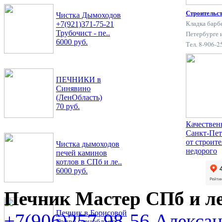
Строительс
Чистка Дымоходов
Кладка барб
+7(921)371-75-21
Трубочист - пе..
Петербурге 
6000 руб.
Тел. 8-906-
ПЕЧНИКИ в
Синявино
(ЛенОбласть)
70 руб.
Качествен
Санкт-Пет
от строит
Чистка дымоходов
недорого
печей каминов
котлов в СПб и ле..
6000 руб.
Печник Мастер СПб и л
Печник в Борисовой
+7(906)257-98-56 Алекса
Гриве (ленобласть)