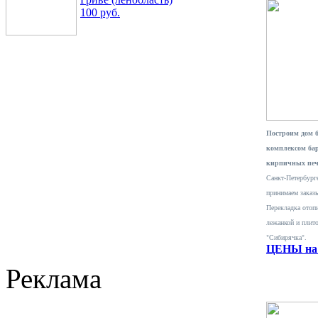
100 руб.
Построим дом 
комплексом ба
кирпичных печ
Санкт-Петербурге
принимаем заказ
Перекладка отопи
лежанкой и плит
"Сибирячка".
ЦЕНЫ на 
Реклама