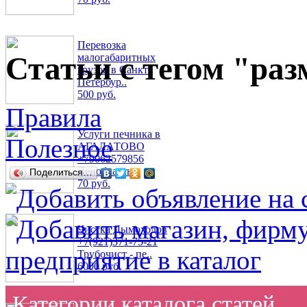
Перевозка
Статьи с тегом "ра
малогабаритных
грузов в Санкт-
Петербур..
500 руб.
Правила
Услуги печника в
Полезное
АГАЛАТОВО
+79062579856
Ленобласть
Поделиться…
70 руб.
Чистка Дымоходов
+7(921)371-75-21
Трубочист - пе..
6000 руб.
Категории каталога статей