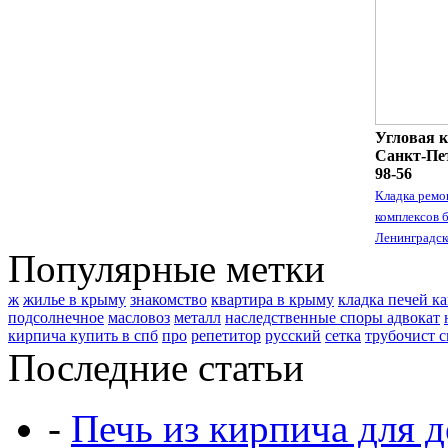
Угловая к
Санкт-Пет
98-56
Кладка ремо
комплексов 
Ленинградск
Популярные метки
ж
жилье в крыму
знакомство
квартира в крыму
кладка печей к
подсолнечное
масловоз
металл
наследственные споры адвокат
кирпича купить в спб
про
репетитор
русский
сетка
трубочист с
Последние статьи
-
Печь из кирпича для д