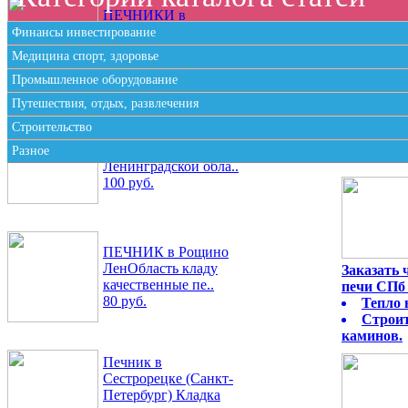
ПЕЧНИКИ в
Садоводстве
Финансы инвестирование
Мшинская
Медицина спорт, здоровье
70 руб.
Промышленное оборудование
Путешествия, отдых, развлечения
Строительство
Скорая помощь
печника в СПб и
Разное
Ленинградской обла..
100 руб.
ПЕЧНИК в Рощино
ЛенОбласть кладу
Заказать
качественные пе..
печи СПб 
80 руб.
Тепло 
Строит
каминов.
Печник в
Сестрорецке (Санкт-
Петербург) Кладка