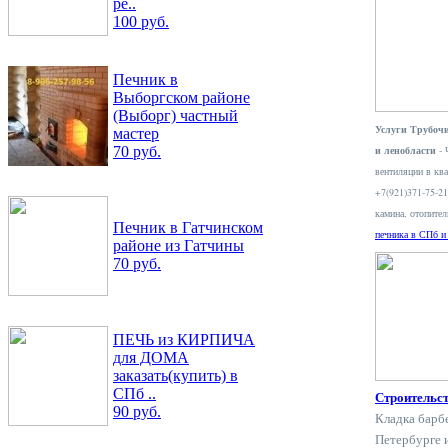
ре..
100 руб.
Печник в
Выборгском районе
(Выборг) частный
Услуги Трубочи
мастер
и ленобласти
- 
70 руб.
вентиляции в ква
+7(921)371-75-2
камина, отопите
Печник в Гатчинском
печника в СПб и
районе из Гатчины
70 руб.
ПЕЧЬ из КИРПИЧА
для ДОМА
заказать(купить) в
СПб ..
Строительс
90 руб.
Кладка барб
Петербурге 