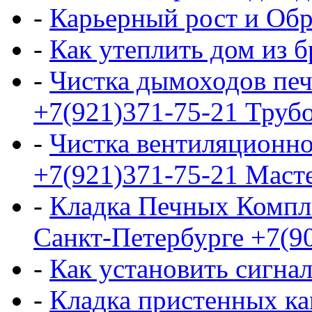
-
Карьерный рост и Обр
-
Как утеплить дом из б
-
Чистка дымоходов печ
+7(921)371-75-21 Трубо
-
Чистка вентиляционно
+7(921)371-75-21 Маст
-
Кладка Печных Компл
Санкт-Петербурге +7(9
-
Как установить сигна
-
Кладка пристенных ка