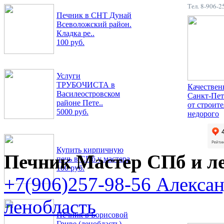
Тел. 8-906-
Печник в СНТ Дунай
Всеволожский район.
Кладка ре..
100 руб.
Услуги
ТРУБОЧИСТА в
Качествен
Василеостровском
Санкт-Пет
районе Пете..
от строит
5000 руб.
недорого
Купить кирпичную
Печник Мастер СПб и л
печь в СПб у мастера
100 руб.
+7(906)257-98-56 Алекса
ленобласть
Печник в Борисовой
Гриве (ленобласть)