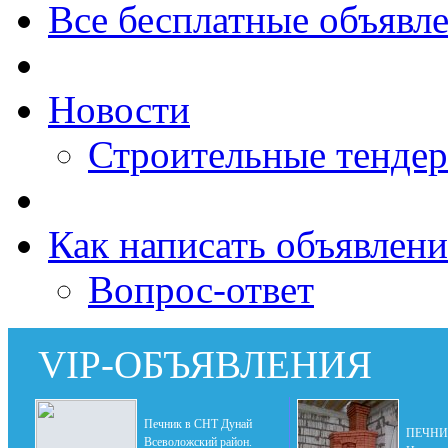
Все бесплатные объявл
Новости
Строительные тенде
Как написать объявлени
Вопрос-ответ
VIP-ОБЪЯВЛЕНИЯ
Печник в СНТ Дунай
ПЕЧНИК
Всеволожский район.