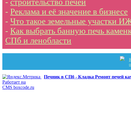
-
строительство печей
-
Реклама и её значение в бизнесе
-
Что такое земельные участки И
-
Как выбрать банную печь каменк
СПб и ленобласти
R
Печник в СПб - Кладка Ремонт печей к
Работает на
CMS boxcode.ru