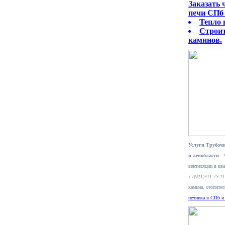
Заказать
печи СПб 
Тепло 
Строит
каминов.
Услуги Трубочи
и ленобласти
- 
вентиляции в ква
+7(921)371-75-2
камина, отопите
печника в СПб и