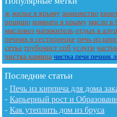
Популярные метки
ж
жилье в крыму
знакомство
квар
рощино
комната в крыму
масло в 
масловоз
натяжитель
отдых в алу
печник в сестрорецке
печь из кир
сетка
трубочист спб услуги
частн
чистка камина
чистка печи печник 
Последние статьи
-
Печь из кирпича для дома зак
-
Карьерный рост и Образован
-
Как утеплить дом из бруса