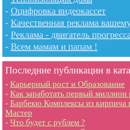
-
Оцифровка видеокассет
-
Качественная реклама вашему
-
Реклама - двигатель прогресс
-
Всем мамам и папам !
Последние публикации в ката
-
Карьерный рост и Образование
-
Как заработать первый миллион
-
Барбекю Комплексы из кирпича 
Мастер
-
Что будет с рублем ?