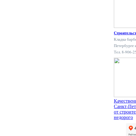
Строительс
Кладка барб
Петербурге 
Тел. 8-906-
Качествен
Санкт-Пет
от строит
недорого