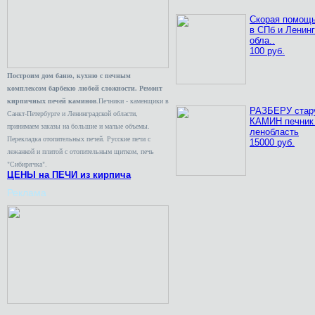
Скорая помощь
в СПб и Ленин
обла..
100 руб.
Построим дом баню, кухню с печным
комплексом барбекю любой сложности. Ремонт
кирпичных печей каминов
.Печники - каменщики в
РАЗБЕРУ ста
Санкт-Петербурге и Ленинградской области,
КАМИН печник
принимаем заказы на большие и малые объемы.
ленобласть
Перекладка отопительных печей. Русские печи с
15000 руб.
лежанкой и плитой с отопительным щитком, печь
"Сибирячка".
ЦЕНЫ на ПЕЧИ из кирпича
Реклама