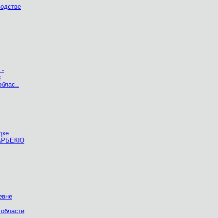
водстве
 -
с
блас..
дке
БАРБЕКЮ
евне
 области