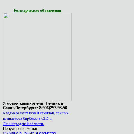
Коммерческие объявления
Угловая каминопечь, Печник в
Санкт-Петербурге: 8(906)257-98-56
Кладка ремонт печей каминов, печных
комплексов барбекю в СПб и
Ленинградской области.
Популярные метки
ж
жилье в крыму
знакомство