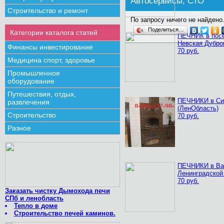
Автосервисы, СТО
Строительство и ремонт
По запросу ничего не найдено.
Поделиться…
Категории каталога статей
ПЕЧНИК в пос
Невская Дубро
Финансы инвестирование
70 руб.
Медицина спорт, здоровье
Промышленное
оборудование
Путешествия, отдых,
ПЕЧНИКИ в Си
развлечения
(ЛенОбласть)
Строительство
70 руб.
Разное
ПЕЧНИКИ в Ва
Ленинградской
70 руб.
Заказать чистку Дымохода печи
СПб и ленобласть
Тепло в доме
Строительство печей каминов.