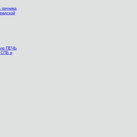
 печника
градской
рую ПЕЧЬ
 СПБ и