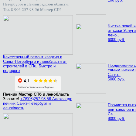
100 руб.
Петербурге и Ленинградской области.
Тел. 8-906-257-98-56 Мастер СПб
Чистка печей 
от сажи Услуги
лено..
6000 руб.
Качественный ремонт квартир в
Санкт-Петербурге и ленобласти от
Продвижение с
строителей в СПб. Быстро и
самым низким 
недорого
Санкт..
5000 руб.
Печник Мастер СПб и ленобласть
Звоните!
+7(906)257-98-56 Александр
печник Санкт-Петербург и
Прочистка выт
ленобласть
вентканалов в 
Са..
8000 руб.