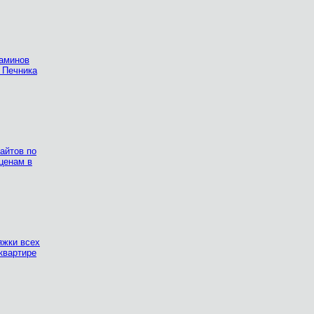
каминов
 Печника
айтов по
ценам в
яжки всех
квартире