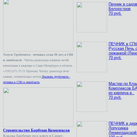
Печник в садо
Белоостров
70 руб.
ПЕЧНИК в СПб
Русская Печь 
лежанкой (Лено
Услуги Трубочиста - печника (стаж 30 лет) в СПб
70 руб.
и ленобласти
- Чистка дымоходов каминов печей,
вентиляции в квартире в Санкт-Петербурге и области.
+7(921)371-75-21 Провожу Чистку дымохода печи
камина, отопительных котлов
Вызвать трубочиста -
печника в СПб и ленобласть
Мастер по Кла
Комплексов 
из кирпича в..
70 руб.
ПЕЧНИК в дер
Лопухинка
Строительство Барбекю Комплексов
Ленинградской
Кладка барбекю под ключ в Санкт-