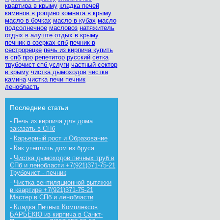
квартира в крыму
кладка печей
каминов в рощино
комната в крыму
масло в бочках
масло в кубах
масло
подсолнечное
масловоз
натяжитель
отдых в алуште
отдых в крыму
печник в озерках спб
печник в
сестрорецке
печь из кирпича купить
в спб
про
репетитор
русский
сетка
трубочист спб услуги
частный сектор
в крыму
чистка дымоходов
чистка
камина
чистка печи печник
ленобласть
Последние статьи
-
Печь из кирпича для дома
заказать в СПб
-
Карьерный рост и Образование
-
Как утеплить дом из бруса
-
Чистка дымоходов печных труб в
СПб и ленобласти +7(921)371-75-21
Трубочист - печник
-
Чистка вентиляционной вытяжки
в квартире +7(921)371-75-21
Мастер в СПб и ленобласти
-
Кладка Печных Комплексов
БАРБЕКЮ из кирпича в Санкт-