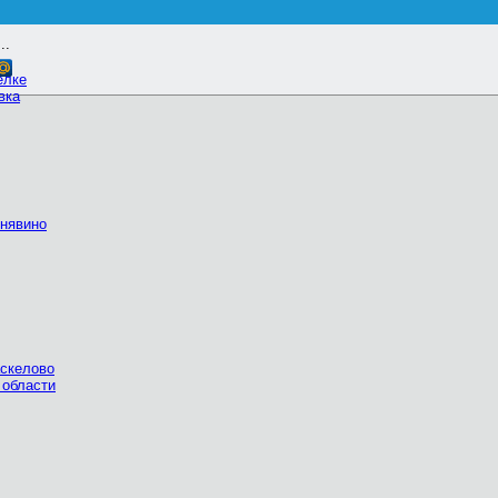
..
елке
вка
нявино
скелово
 области