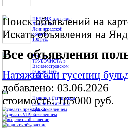
Поиск объявлений на карт
ПЕЧНИК в деревне
Лопухинка
Ленинградской
Искать объявления на Янд
области
100 руб.
Все объявления поль
Услуги
ТРУБОЧИСТА в
Василеостровском
Натяжители гусениц буль
районе Пете..
5000 руб.
добавлено:
03.06.2026
стоимость:
165000 руб.
Печник в Гатчинском
районе из Гатчины
70 руб.