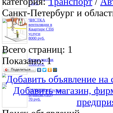
категория:
Транспорт
/
Ав
7 руб.
Санкт-Петербург и област
ЧИСТКА
вентиляции в
Квартире СПб
услуги
8000 руб.
Всего страниц: 1
Показано:
1
Релакс массаж
3500 руб.
Поделиться…
ПЕЧНИК в Грузино
Куйвози (ЛО)
70 руб.