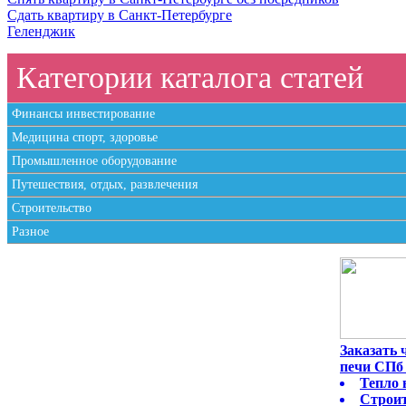
Сдать квартиру в Санкт-Петербурге
Геленджик
Категории каталога статей
Финансы инвестирование
Медицина спорт, здоровье
Промышленное оборудование
Путешествия, отдых, развлечения
Строительство
Разное
Заказать
печи СПб 
Тепло 
Строит