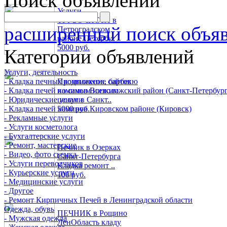
Поиск объявлений
Услуги
ТРУБОЧИСТА в
расширенный поиск объя
Петроградском
районе Петербу..
5000 руб.
Категории объявлений
Услуги, деятельность
- Кладка печных комплексов, барбекю
Продвижение сайтов
- Кладка печей каминов Всеволожский район (Санкт-Петербург
по самым низким
- Юридические услуги
ценам в Санкт..
- Кладка печей каминов Кировском районе (Кировск)
5000 руб.
- Рекламные услуги
- Услуги косметолога
- Бухгалтерские услуги
- Ремонт, мастерские
Печник в Озерках
- Видео, фото сьемка
Санкт-Петербурга
- Услуги переводчиков
Кладка ремонт ..
- Курьерские услуги
100 руб.
- Медицинские услуги
- Другое
- Ремонт Кирпичных Печей в Ленинградской области
Одежда, обувь
ПЕЧНИК в Рощино
- Мужская одежда
ЛенОбласть кладу