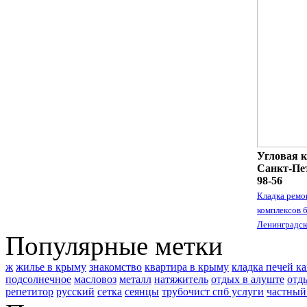
Угловая к
Санкт-Пет
98-56
Кладка ремо
комплексов 
Ленинградск
Популярные метки
ж
жилье в крыму
знакомство
квартира в крыму
кладка печей к
подсолнечное
масловоз
металл
натяжитель
отдых в алуште
отд
репетитор
русский
сетка
сеянцы
трубочист спб услуги
частный