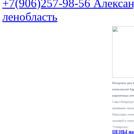
+7(906)257-98-56 Алекса
ленобласть
Построим дом 
комплексом ба
кирпичных печ
Санкт-Петербурге
принимаем заказ
Перекладка отопи
лежанкой и плит
"Сибирячка".
ЦЕНЫ на 