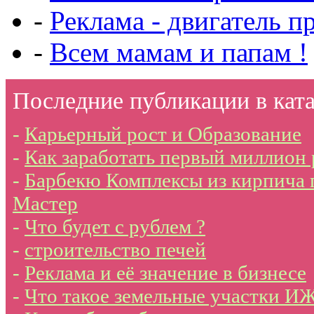
-
Реклама - двигатель п
-
Всем мамам и папам !
Последние публикации в ката
-
Карьерный рост и Образование
-
Как заработать первый миллион
-
Барбекю Комплексы из кирпича 
Мастер
-
Что будет с рублем ?
-
строительство печей
-
Реклама и её значение в бизнесе
-
Что такое земельные участки И