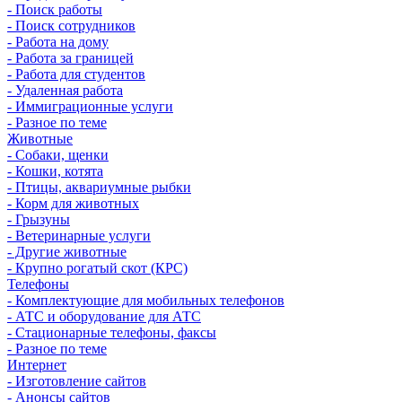
- Поиск работы
- Поиск сотрудников
- Работа на дому
- Работа за границей
- Работа для студентов
- Удаленная работа
- Иммиграционные услуги
- Разное по теме
Животные
- Собаки, щенки
- Кошки, котята
- Птицы, аквариумные рыбки
- Корм для животных
- Грызуны
- Ветеринарные услуги
- Другие животные
- Крупно рогатый скот (КРС)
Телефоны
- Комплектующие для мобильных телефонов
- АТС и оборудование для АТС
- Стационарные телефоны, факсы
- Разное по теме
Интернет
- Изготовление сайтов
- Анонсы сайтов