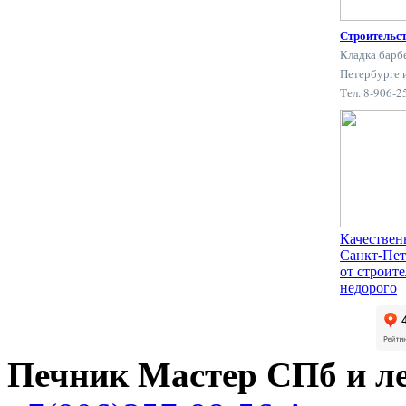
Строительс
Кладка барб
Петербурге 
Тел. 8-906-
Качествен
Санкт-Пет
от строит
недорого
Печник Мастер СПб и л