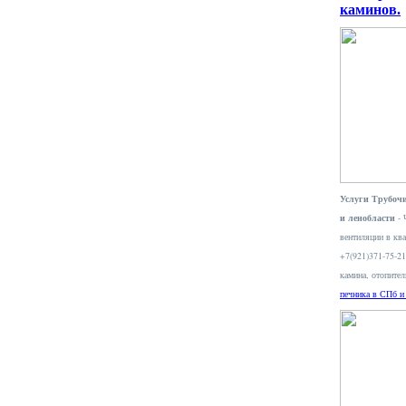
каминов.
Услуги Трубочи
и ленобласти
- 
вентиляции в ква
+7(921)371-75-2
камина, отопите
печника в СПб и