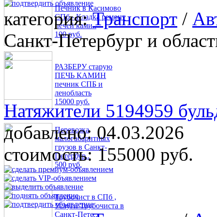
Печник в Касимово
категория:
Транспорт
/
Ав
СПб - Кладка ремонт
печей ками..
Санкт-Петербург и област
100 руб.
РАЗБЕРУ старую
ПЕЧЬ КАМИН
печник СПБ и
ленобласть
15000 руб.
Натяжители 5194959 буль
добавлено:
04.03.2026
Перевозка
малогабаритных
грузов в Санкт-
стоимость:
155000 руб.
Петербур..
500 руб.
Трубочист в СПб ,
Услуги Трубочиста в
Санкт-Пете..