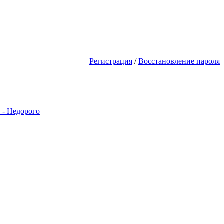
м! Акции Скидки! Сделай сам сво
Регистрация
/
Восстановление пароля
 - Недорого