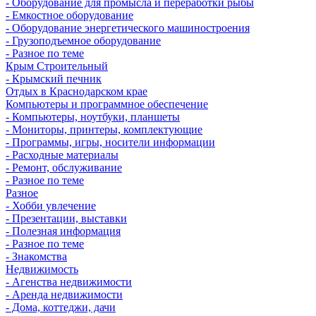
- Оборудование для промысла и переработки рыбы
- Емкостное оборудование
- Оборудование энергетического машиностроения
- Грузоподъемное оборудование
- Разное по теме
Крым Строительный
- Крымский печник
Отдых в Краснодарском крае
Компьютеры и программное обеспечение
- Компьютеры, ноутбуки, планшеты
- Мониторы, принтеры, комплектующие
- Программы, игры, носители информации
- Расходные материалы
- Ремонт, обслуживание
- Разное по теме
Разное
- Хобби увлечение
- Презентации, выставки
- Полезная информация
- Разное по теме
- Знакомства
Недвижимость
- Агенства недвижимости
- Аренда недвижимости
- Дома, коттеджи, дачи