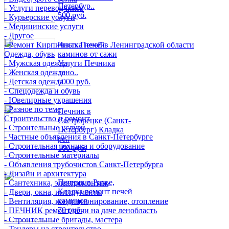
Петербур..
- Услуги переводчиков
500 руб.
- Курьерские услуги
- Медицинские услуги
- Другое
- Ремонт Кирпичных Печей в Ленинградской области
Чистка печей
Одежда, обувь
каминов от сажи
- Мужская одежда
Услуги Печника
- Женская одежда
лено..
- Детская одежда
6000 руб.
- Спецодежда и обувь
- Ювелирные украшения
- Разное по теме
Печник в
Строительство и ремонт
Сестрорецке (Санкт-
- Строительные услуги
Петербург) Кладка
- Частные объявления в Санкт-Петербурге
ре..
- Строительная техника и оборудование
100 руб.
- Строительные материалы
- Объявления трубочистов Санкт-Петербурга
- Дизайн и архитектура
Печник в Рахье,
- Сантехника, электромонтаж
Кладка ремонт печей
- Двери, окна, инструменты
каминов
- Вентиляция, кондиционирование, отопление
70 руб.
- ПЕЧНИК ремонт печи на даче ленобласть
- Строительные бригады, мастера
- Тендеры на строительство