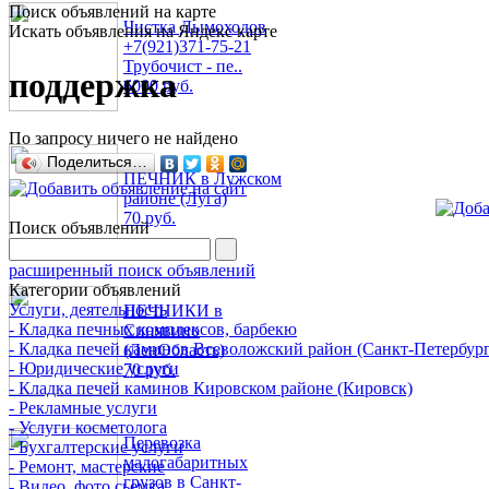
Поиск объявлений на карте
Чистка Дымоходов
Искать объявления на Яндекс карте
+7(921)371-75-21
Трубочист - пе..
поддержка
6000 руб.
По запросу ничего не найдено
Поделиться…
ПЕЧНИК в Лужском
районе (Луга)
70 руб.
Поиск объявлений
расширенный поиск объявлений
Категории объявлений
Услуги, деятельность
ПЕЧНИКИ в
- Кладка печных комплексов, барбекю
Синявино
- Кладка печей каминов Всеволожский район (Санкт-Петербург
(ЛенОбласть)
- Юридические услуги
70 руб.
- Кладка печей каминов Кировском районе (Кировск)
- Рекламные услуги
- Услуги косметолога
Перевозка
- Бухгалтерские услуги
малогабаритных
- Ремонт, мастерские
грузов в Санкт-
- Видео, фото сьемка