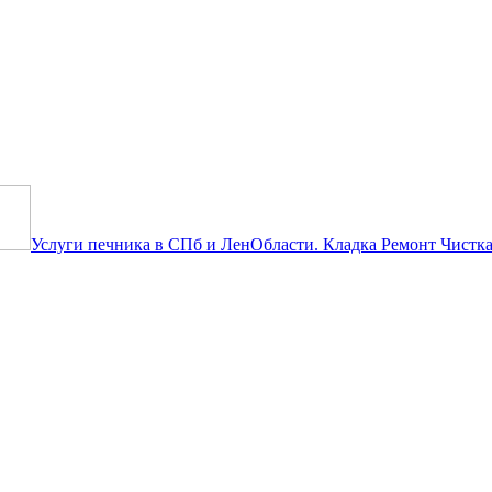
ние бесплатно! Ты будешь первы
Услуги печника в СПб и ЛенОбласти. Кладка Ремонт Чистка