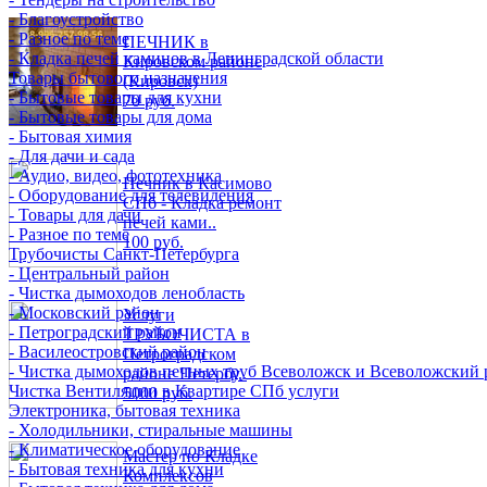
- Благоустройство
- Разное по теме
ПЕЧНИК в
- Кладка печей каминов в Ленинградской области
Кировском районе
Товары бытового назначения
(Кировск)
- Бытовые товары для кухни
70 руб.
- Бытовые товары для дома
- Бытовая химия
- Для дачи и сада
- Аудио, видео, фототехника
Печник в Касимово
- Оборудование для телевидения
СПб - Кладка ремонт
- Товары для дачи
печей ками..
- Разное по теме
100 руб.
Трубочисты Санкт-Петербурга
- Центральный район
- Чистка дымоходов ленобласть
- Московский район
Услуги
- Петроградский район
ТРУБОЧИСТА в
- Василеостровский район
Петроградском
- Чистка дымоходов печных труб Всеволожск и Всеволожский 
районе Петербу..
Чистка Вентиляции в Квартире СПб услуги
5000 руб.
Электроника, бытовая техника
- Холодильники, стиральные машины
- Климатическое оборудование
Мастер по Кладке
- Бытовая техника для кухни
Комплексов