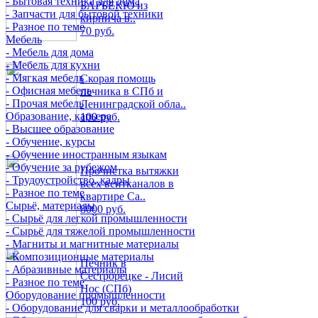
- Бытовая техника для дома
БАРБЕКЮ из
- Запчасти для бытовой техники
кирпича в..
- Разное по теме
70 руб.
Мебель
- Мебель для дома
- Мебель для кухни
- Мягкая мебель
Скорая помощь
- Офисная мебель
печника в СПб и
- Прочая мебель
Ленинградской обла..
Образование, карьера
100 руб.
- Высшее образование
- Обучение, курсы
- Обучение иностранным языкам
- Обучение за рубежом
Прочистка вытяжки
- Трудоустройство, кадры
всех вентканалов в
- Разное по теме
квартире Са..
Сырьё, материалы
8000 руб.
- Сырьё для легкой промышленности
- Сырьё для тяжелой промышленности
- Магниты и магнитные материалы
- Композиционные материалы
Печник в
- Абразивные материалы
Сестрорецке - Лисий
- Разное по теме
Нос (СПб)
Оборудование промышленности
100 руб.
- Оборудование для сварки и металлообработки